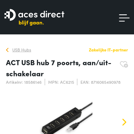
USB Hubs
Zakelijke IT-partner
ACT USB hub 7 poorts, aan/uit-
schakelaar
Artikelnr: 18586146
MPN: AC6215
EAN: 8716065490978