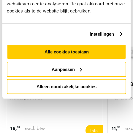
Vergelijk
Vergelijk
websiteverkeer te analyseren. Je gaat akkoord met onze
cookies als je de website blijft gebruiken.
Instellingen
Alle cookies toestaan
Aanpassen
MediaRange MRCS504 interface
ACT USB
Alleen noodzakelijke cookies
hub 480
flexibel
Aantal poorten:
7
Aantal poo
16,
excl. btw
11,
exc
50
90
Info