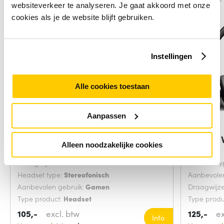
websiteverkeer te analyseren. Je gaat akkoord met onze
cookies als je de website blijft gebruiken.
Instellingen
Alle cookies toestaan
Aanpassen
ASUS TUF Gaming H1 Wireless
HP Poly 
Alleen noodzakelijke cookies
Headset
Teams
Draagwijze:
Hoofdband
Headset ty
Headset type:
Stereofonisch
Aanbevolen
Aanbevolen gebruik:
Gamen
Draagwijz
Type product:
Headset
Type produ
105,-
excl. btw
125,-
ex
Info