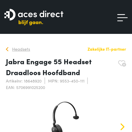
Headsets
Zakelijke IT-partner
Jabra Engage 55 Headset
Draadloos Hoofdband
Artikelnr: 18648920
MPN: 9553-450-111
EAN: 5706991025200