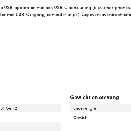
ne USB-apparaten met een USB-C aansluiting (bijv. smartphones,
er met USB-C ingang, computer of pc). Gegevensoverdrachtsnel
Gewicht en omvang
versie'
er 'USB-versie'
3.1 Gen 2)
Snoerlengte
uiting 1'
er 'Aansluiting 1'
Gewicht
uiting 2'
er 'Aansluiting 2'