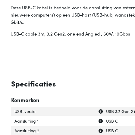
Deze USB-C kabel is bedoeld voor de aansluiting van exter
nieuwere computers) op een USB-host (USB-hub, wandstekk
Gbit/s.
USB-C cable 3m, 3.2 Gen2, one end Angled , 60W, 10Gbps
Specificaties
Kenmerken
Uitleg over 'USB-
Verberg uitleg ov
USB-versie
USB 3.2 Gen 2 (
Uitleg over 'Aansl
Verberg uitleg ov
Aansluiting 1
USB C
Uitleg over 'Aansl
Verberg uitleg ov
Aansluiting 2
USB C