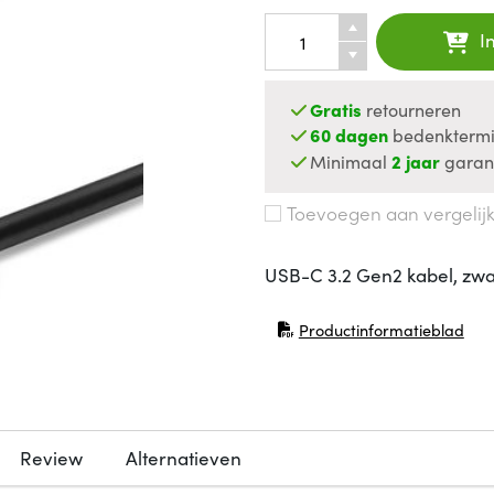
I
Gratis
retourneren
60 dagen
bedenktermi
Minimaal
2 jaar
garan
Toevoegen aan vergelij
USB-C 3.2 Gen2 kabel, zwa
Productinformatieblad
(opent in nieuw venster)
Review
Alternatieven