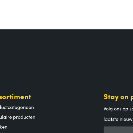
sortiment
Stay on 
ductcategorieën
Volg ons op so
ulaire producten
laatste nieuw
ken