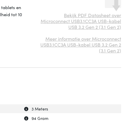
 tablets en
heid tot 10
Bekijk PDF Datasheet over
Microconnect USB3.1CC3A USB-kabel
USB 3.2 Gen 2 (3.1 Gen 2)
Meer informatie over Microconnect
USB3.1CC3A USB-kabel USB 3.2 Gen 2
(3.1 Gen 2)
Uitleg over 'Snoerlengte'
Verberg uitleg over 'Snoerlengte'
3 Meters
Uitleg over 'Gewicht'
Verberg uitleg over 'Gewicht'
94 Gram