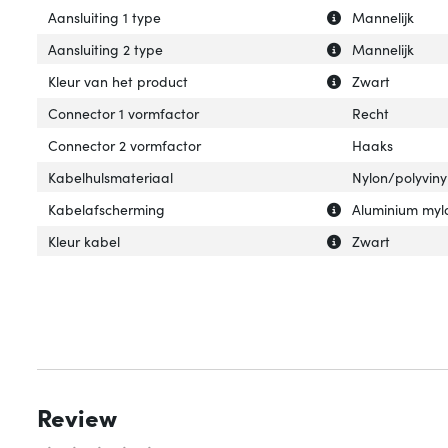
Uitleg over 'Aansl
Verberg uitleg ov
Aansluiting 1 type
Mannelijk
Uitleg over 'Aans
Verberg uitleg ov
Aansluiting 2 type
Mannelijk
Uitleg over 'Kleu
Verberg uitleg ov
Kleur van het product
Zwart
Connector 1 vormfactor
Recht
Connector 2 vormfactor
Haaks
Kabelhulsmateriaal
Nylon/polyviny
Uitleg over 'Kab
Verberg uitleg o
Kabelafscherming
Aluminium myla
Uitleg over 'Kleu
Verberg uitleg ov
Kleur kabel
Zwart
Review