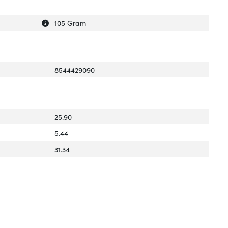
Uitleg over 'Gewicht verpakking'
Verberg uitleg over 'Gewicht verpakking'
105 Gram
8544429090
25.90
5.44
31.34