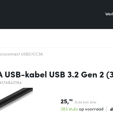
Werk
croconnect USB3.1CC3A
USB-kabel USB 3.2 Gen 2 (3
4174842194
25,
90
31,
34
incl. btw
383 stuks
op voorraad
d