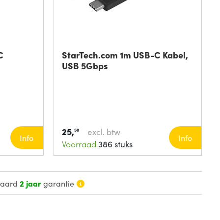
C
StarTech.com 1m USB-C Kabel,
USB 5Gbps
25,
excl. btw
50
Info
Info
Voorraad
386 stuks
daard
2 jaar
garantie