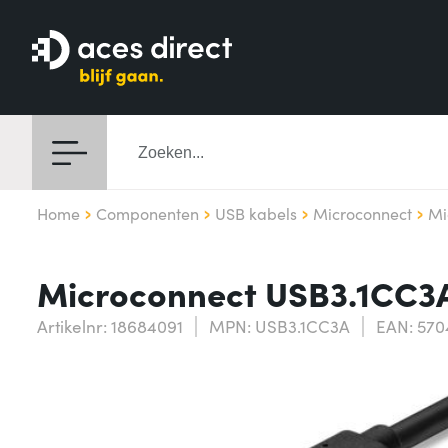
Home
Componenten
USB kabels
Microconnect
Mi
Microconnect USB3.1CC3A 
Artikelnr: 18684091
MPN: USB3.1CC3A
EAN: 570