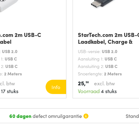
h.com 2m USB-C
StarTech.com 2m USB-
abel
Laadkabel, Charge &
:
USB 2.0
USB-versie:
USB 2.0
 1:
USB C
Aansluiting 1:
USB C
 2:
USB C
Aansluiting 2:
USB C
e:
2 Meters
Snoerlengte:
2 Meters
25,
cl. btw
excl. btw
50
Info
17 stuks
Voorraad
4 stuks
60 dagen
defect omruilgarantie
Stan