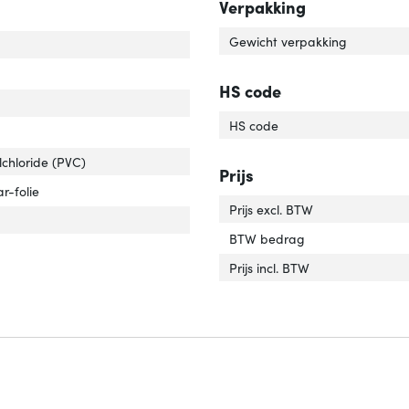
Verpakking
uiting 1 type'
er 'Aansluiting 1 type'
Gewicht verpakking
luiting 2 type'
er 'Aansluiting 2 type'
r van het product'
er 'Kleur van het product'
HS code
HS code
lchloride (PVC)
Prijs
elafscherming'
ver 'Kabelafscherming'
r-folie
Prijs excl. BTW
r kabel'
er 'Kleur kabel'
BTW bedrag
Prijs incl. BTW