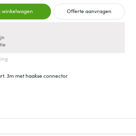
n winkelwagen
Offerte aanvragen
jn
tie
king
rt. 3m met haakse connector