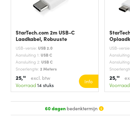
StarTech.com 2m USB-C
StarTec
Laadkabel, Robuuste
Oplaadk
USB-versie:
USB 2.0
USB-versie
Aansluiting 1:
USB C
Aansluiting
Aansluiting 2:
USB C
Aansluiting
Snoerlengte:
2 Meters
Snoerlengt
25,
25,
excl. btw
ex
50
50
Info
Voorraad
14 stuks
Voorraad
60 dagen
bedenktermijn