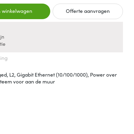
n winkelwagen
Offerte aanvragen
jn
tie
king
d, L2, Gigabit Ethernet (10/100/1000), Power over
steem voor aan de muur