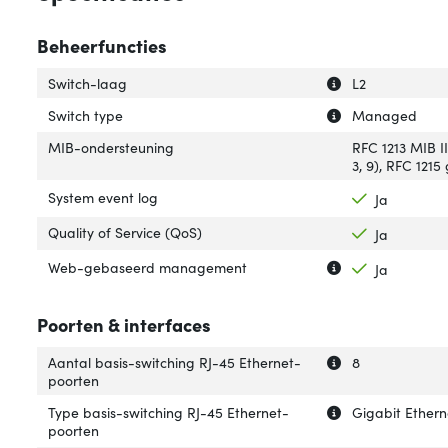
Beheerfuncties
Uitleg over 'Swit
Verberg uitleg o
Switch-laag
L2
Uitleg over 'Swit
Verberg uitleg ov
Switch type
Managed
MIB-ondersteuning
RFC 1213 MIB I
3, 9), RFC 1215
System event log
Ja
Quality of Service (QoS)
Ja
Uitleg over 'W
Verberg uitleg
Web-gebaseerd management
Ja
Poorten & interfaces
Uitleg over 'Aan
Verberg uitleg o
Aantal basis-switching RJ-45 Ethernet-
8
poorten
Uitleg over 'Typ
Verberg uitleg o
Type basis-switching RJ-45 Ethernet-
Gigabit Ethern
poorten