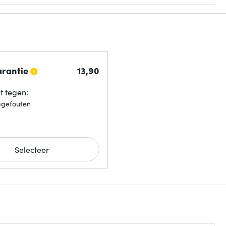
arantie
13,
90
 tegen:
agefouten
Selecteer