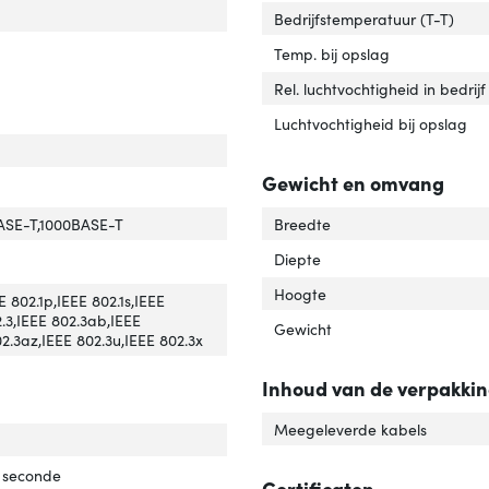
Bedrijfstemperatuur (T-T)
Temp. bij opslag
Rel. luchtvochtigheid in bedrijf
Luchtvochtigheid bij opslag
Gewicht en omvang
N=ondersteuning'
ver 'VLAN=ondersteuning'
ASE-T,1000BASE-T
Breedte
support'
ver '10G support'
Diepte
Hoogte
werkstandaard'
ver 'Netwerkstandaard'
E 802.1p,IEEE 802.1s,IEEE
2.3,IEEE 802.3ab,IEEE
Gewicht
02.3az,IEEE 802.3u,IEEE 802.3x
Inhoud van de verpakki
Meegeleverde kabels
-adrestabel'
ver 'MAC-adrestabel'
chingcapaciteit'
er 'Switchingcapaciteit'
r seconde
Certificaten