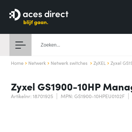
Home
Netwerk
Netwerk switches
ZyXEL
Zyxel GS
Zyxel GS1900-10HP Manag
Artikelnr: 18701925
MPN: GS1900-10HPEU0102F