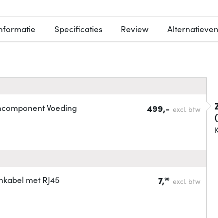
nformatie
Specificaties
Review
Alternatieve
chcomponent Voeding
499,-
excl. btw
K
hkabel met RJ45
7,
90
excl. btw