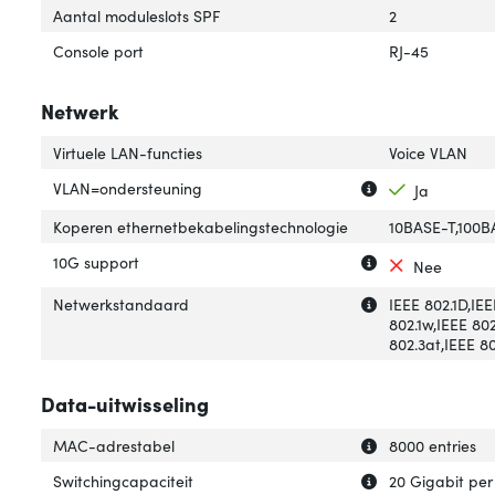
Aantal moduleslots SPF
2
Console port
RJ-45
Netwerk
Virtuele LAN-functies
Voice VLAN
Uitleg over 'VLA
Verberg uitleg o
VLAN=ondersteuning
Ja
Koperen ethernetbekabelingstechnologie
10BASE-T,100B
Uitleg over '10G 
Verberg uitleg o
10G support
Nee
Uitleg over 'Net
Verberg uitleg o
Netwerkstandaard
IEEE 802.1D,IEE
802.1w,IEEE 80
802.3at,IEEE 8
Data-uitwisseling
Uitleg over 'MAC
Verberg uitleg o
MAC-adrestabel
8000 entries
Uitleg over 'Swit
Verberg uitleg ov
Switchingcapaciteit
20 Gigabit pe