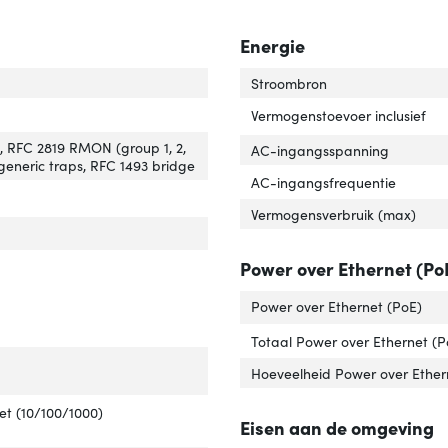
Energie
ch-laag'
ver 'Switch-laag'
Stroombron
ch type'
er 'Switch type'
Vermogenstoevoer inclusief
I, RFC 2819 RMON (group 1, 2,
AC-ingangsspanning
 generic traps, RFC 1493 bridge
AC-ingangsfrequentie
Vermogensverbruik (max)
eb-gebaseerd management'
 over 'Web-gebaseerd management'
Power over Ethernet (Po
Power over Ethernet (PoE)
Totaal Power over Ethernet (
tal basis-switching RJ-45 Ethernet-poorten'
ver 'Aantal basis-switching RJ-45 Ethernet-poorten'
Hoeveelheid Power over Ether
e basis-switching RJ-45 Ethernet-poorten'
ver 'Type basis-switching RJ-45 Ethernet-poorten'
et (10/100/1000)
Eisen aan de omgeving