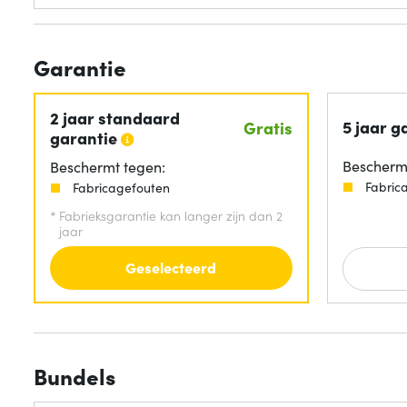
Garantie
2 jaar standaard
5 jaar g
Gratis
garantie
Beschermt
Beschermt tegen:
Fabric
Fabricagefouten
*
Fabrieksgarantie kan langer zijn dan 2
jaar
Geselecteerd
Bundels