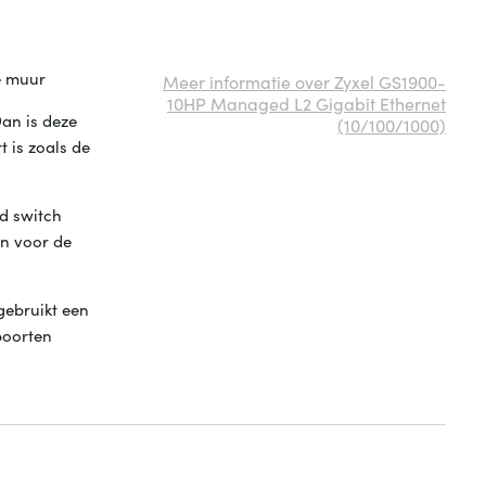
e muur
Meer informatie over Zyxel GS1900-
10HP Managed L2 Gigabit Ethernet
an is deze
(10/100/1000)
 is zoals de
d switch
an voor de
gebruikt een
poorten