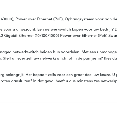
100/1000), Power over Ethernet (PoE), Ophangsysteem voor aan d
s voor u uitgezocht. Een netwerkswitch kopen voor uw bedrijf? D
2 Gigabit Ethernet (10/100/1000) Power over Ethernet (PoE) Zwart
anaged netwerkswitch beiden hun voordelen. Met een unmanage
. Stelt u liever zelf uw netwerkswitch tot in de puntjes in? Kies d
erg belangrijk. Het bepaalt zelfs voor een groot deel uw keuze. U 
araten aansluiten? In dat geval heeft u dus minstens zes netwerk