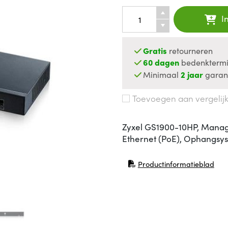
I
Gratis
retourneren
60 dagen
bedenktermi
Minimaal
2 jaar
garan
Toevoegen aan vergelij
Zyxel GS1900-10HP, Manage
Ethernet (PoE), Ophangsy
Productinformatieblad
(opent in nieuw venster)