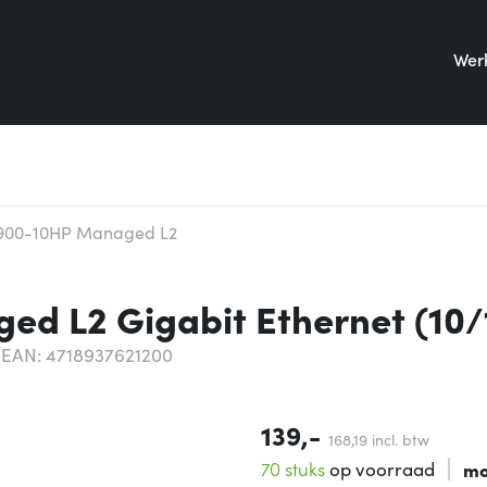
Werk
1900-10HP Managed L2
ed L2 Gigabit Ethernet (10/
EAN: 4718937621200
139,-
168,
19
incl. btw
70 stuks
op voorraad
mo