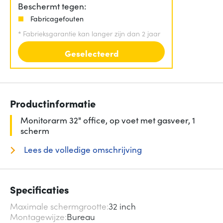
Beschermt tegen:
Fabricagefouten
*
Fabrieksgarantie kan langer zijn dan 2 jaar
Geselecteerd
Productinformatie
Monitorarm 32" office, op voet met gasveer, 1
scherm
Lees de volledige omschrijving
Specificaties
Maximale schermgrootte
32 inch
Montagewijze
Bureau