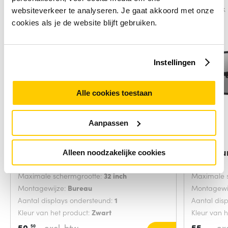
Vergelijk
Vergelijk
websiteverkeer te analyseren. Je gaat akkoord met onze
cookies als je de website blijft gebruiken.
Instellingen
Alle cookies toestaan
Aanpassen
Neomounts by Newstar Neomounts
Neomoun
Alleen noodzakelijke cookies
monitorarm
dual
Maximale schermgrootte:
32 inch
Maximale 
Montagewijze:
Bureau
Montagewi
Aantal displays ondersteund:
1
Aantal dis
Kleur van het product:
Zwart
Kleur van 
50,
excl. btw
55,-
ex
50