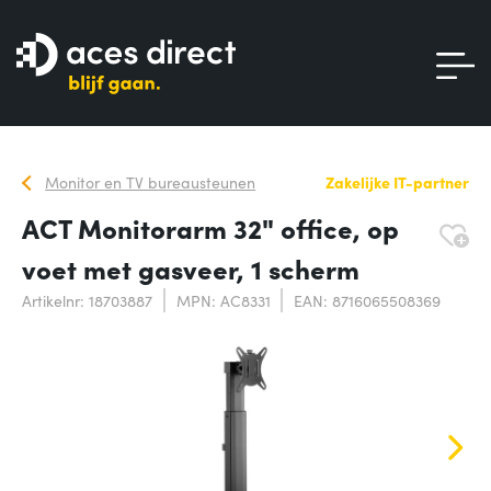
Monitor en TV bureausteunen
Zakelijke IT-partner
ACT Monitorarm 32" office, op
voet met gasveer, 1 scherm
Artikelnr: 18703887
MPN: AC8331
EAN: 8716065508369