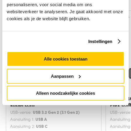
Alternatieven
personaliseren, voor social media om ons
websiteverkeer te analyseren. Je gaat akkoord met onze
Vergelijk
Vergelijk
cookies als je de website blijft gebruiken.
Instellingen
Alle cookies toestaan
Aanpassen
Alleen noodzakelijke cookies
Belkin USB-A - USB-C, 0.9m USB-
Belkin 
kabel USB
Flex USB
USB-versie:
USB 3.2 Gen 2 (3.1 Gen 2)
USB-versie
Aansluiting 1:
USB A
Aansluiting
Aansluiting 2:
USB C
Aansluiting