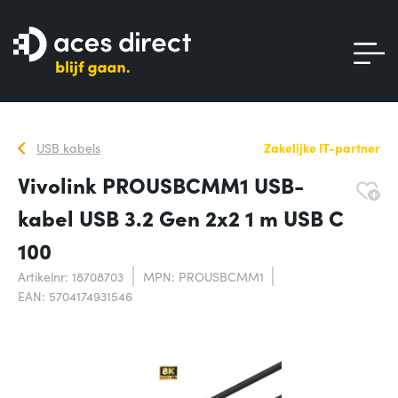
USB kabels
Zakelijke IT-partner
Vivolink PROUSBCMM1 USB-
kabel USB 3.2 Gen 2x2 1 m USB C
100
Artikelnr: 18708703
MPN: PROUSBCMM1
EAN: 5704174931546