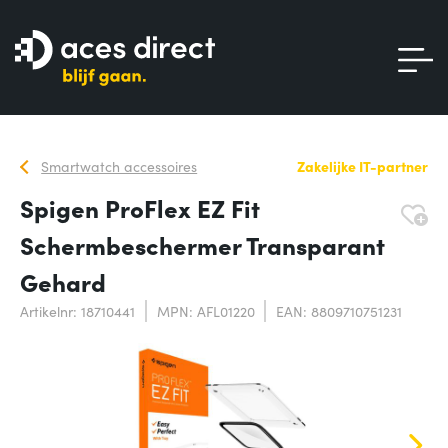
Smartwatch accessoires
Zakelijke IT-partner
Spigen ProFlex EZ Fit
Schermbeschermer Transparant
Gehard
Artikelnr: 18710441
MPN: AFL01220
EAN: 8809710751231