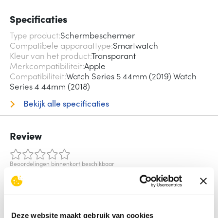
Specificaties
Type product
Schermbeschermer
Compatibele apparaattype
Smartwatch
Kleur van het product
Transparant
Merkcompatibiliteit
Apple
Compatibiliteit
Watch Series 5 44mm (2019) Watch
Series 4 44mm (2018)
Bekijk alle specificaties
Review
Beoordelingen binnenkort beschikbaar
Deel je ervaring met het product door het schrijven van een
review.
Schrijf een review
Deze website maakt gebruik van cookies