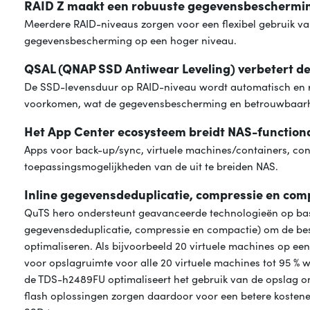
RAID Z maakt een robuuste gegevensbeschermin
Meerdere RAID-niveaus zorgen voor een flexibel gebruik van 
gegevensbescherming op een hoger niveau.
QSAL (QNAP SSD Antiwear Leveling) verbetert 
De SSD-levensduur op RAID-niveau wordt automatisch en re
voorkomen, wat de gegevensbescherming en betrouwbaarhe
Het App Center ecosysteem breidt NAS-functional
Apps voor back-up/sync, virtuele machines/containers, con
toepassingsmogelijkheden van de uit te breiden NAS.
Inline gegevensdeduplicatie, compressie en com
QuTS hero ondersteunt geavanceerde technologieën op bas
gegevensdeduplicatie, compressie en compactie) om de best
optimaliseren. Als bijvoorbeeld 20 virtuele machines op e
voor opslagruimte voor alle 20 virtuele machines tot 95 % 
de TDS-h2489FU optimaliseert het gebruik van de opslag om
flash oplossingen zorgen daardoor voor een betere kosteneff