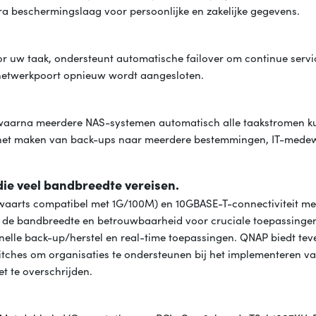
ra beschermingslaag voor persoonlijke en zakelijke gegevens.
or uw taak, ondersteunt automatische failover om continue servi
 netwerkpoort opnieuw wordt aangesloten.
en, waarna meerdere NAS-systemen automatisch alle taakstromen 
of het maken van back-ups naar meerdere bestemmingen, IT-mede
die veel bandbreedte vereisen.
waarts compatibel met 1G/100M) en 10GBASE-T-connectiviteit me
en de bandbreedte en betrouwbaarheid voor cruciale toepassinge
nelle back-up/herstel en real-time toepassingen. QNAP biedt teve
ches om organisaties te ondersteunen bij het implementeren van
t te overschrijden.