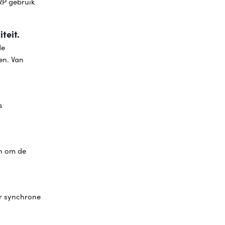
RP gebruik
teit.
de
en. Van
s
en om de
or synchrone