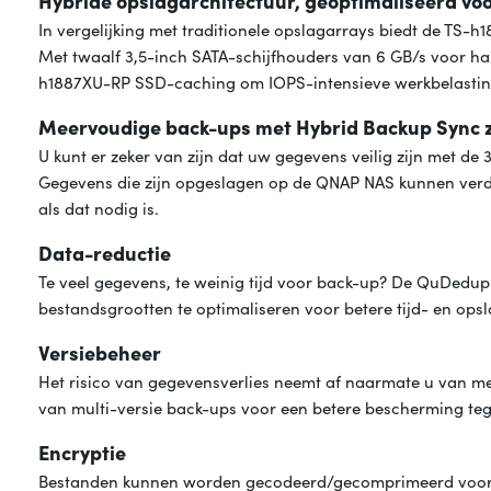
Hybride opslagarchitectuur, geoptimaliseerd vo
In vergelijking met traditionele opslagarrays biedt de TS-h
Met twaalf 3,5-inch SATA-schijfhouders van 6 GB/s voor ha
h1887XU-RP SSD-caching om IOPS-intensieve werkbelastinge
Meervoudige back-ups met Hybrid Backup Sync 
U kunt er zeker van zijn dat uw gegevens veilig zijn met d
Gegevens die zijn opgeslagen op de QNAP NAS kunnen ver
als dat nodig is.
Data-reductie
Te veel gegevens, te weinig tijd voor back-up? De QuDedu
bestandsgrootten te optimaliseren voor betere tijd- en ops
Versiebeheer
Het risico van gegevensverlies neemt af naarmate u van mee
van multi-versie back-ups voor een betere bescherming teg
Encryptie
Bestanden kunnen worden gecodeerd/gecomprimeerd voorda