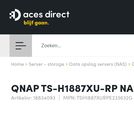
Home
Server - storage
Data opslag servers (NAS)
QNAP TS-H1887XU-RP NAS 
Artikelnr: 18834093
MPN: TSH1887XURPE233632G