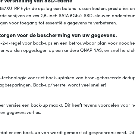
or versnelling van SSD-cache
1887XU-RP hybride opslag een balans tussen kosten, prestaties en
rde schijven en zes 2,5-inch SATA 6Gb/s SSD-sleuven ondersteun
n voor toegang tot essentiële gegevens te verbeteren.
zorgen voor de bescherming van uw gegevens.
e 3-2-1-regel voor back-ups en een betrouwbaar plan voor noodher
der worden opgeslagen op een andere QNAP NAS, en snel herste
p-technologie voorziet back-uptaken van bron-gebaseerde dedup
lagbesparingen. Back-up/herstel wordt veel sneller!
r versies een back-up maakt. Dit heeft tevens voordelen voor h
en gegevensverlies.
t er een back-up van wordt gemaakt of gesynchroniseerd. Dit