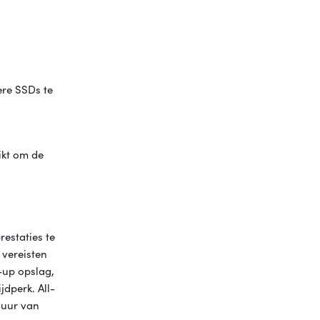
ere SSDs te
ikt om de
estaties te
 vereisten
-up opslag,
dperk. All-
duur van