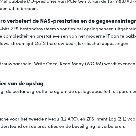
 Met dubbele I/O-prestaties van PCIe Gen 3, kan de TS-h1887XU-
en uit te breiden.
 verbetert de NAS-prestaties en de gegevensintegri
bits ZFS bestandssysteem voor flexibel opslagbeheer, uitgebrei
complexiteit en prestatie-eisen van het moderne IT aan te pakk
lows stroomlijnt QuTS hero uw bedrijfskritische toepassingen.
n betrouwbaarheid. Write Once, Read Many (WORM) wordt eveneen
ties van de opslag
ngt de bestandsgrootte terug om de opslagcapaciteit te sparen 
che voor het tweede niveau (L2 ARC), en ZFS Intent Log (ZIL) vo
ersteund om de prestaties en de beveiliging te verbeteren.