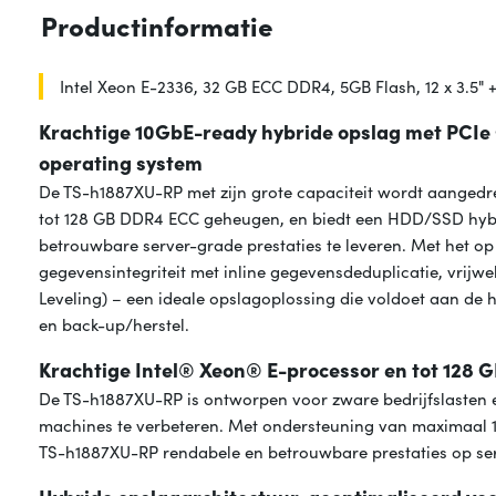
Productinformatie
Intel Xeon E-2336, 32 GB ECC DDR4, 5GB Flash, 12 x 3.5" + 
Krachtige 10GbE-ready hybride opslag met PCIe 
operating system
De TS-h1887XU-RP met zijn grote capaciteit wordt aangedr
tot 128 GB DDR4 ECC geheugen, en biedt een HDD/SSD hybri
betrouwbare server-grade prestaties te leveren. Met het
gegevensintegriteit met inline gegevensdeduplicatie, vri
Leveling) – een ideale opslagoplossing die voldoet aan de h
en back-up/herstel.
Krachtige Intel® Xeon® E-processor en tot 12
De TS-h1887XU-RP is ontworpen voor zware bedrijfslasten e
machines te verbeteren. Met ondersteuning van maximaal 
TS-h1887XU-RP rendabele en betrouwbare prestaties op ser