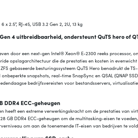
6 x 2.5", RJ-45, USB 3.2 Gen 2, 2U, 13 kg
Gen 4 uitbreidbaarheid, ondersteunt QuTS hero of Q
even door een next-gen Intel® Xeon® E-2300 reeks processor, o
de opslagarchitectuur die de prestaties en kosten in evenwich
 op ZFS gebaseerde besturingssysteem QuTS Hero benadrukt de T
jwel onbeperkte snapshots, real-time SnapSync en QSAL (QNAP SS
edendaagse bedrijfsvereisten voor bestandsservers, virtualisatie
8 GB DDR4 ECC-geheugen
n heeft een extreme verwerkingskracht om de prestaties van vir
128 GB DDR4 ECC-geheugen om de multitasking-eisen te voeden, 
verniveau om aan de toenemende IT-eisen van bedrijven te vol