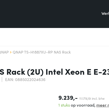
Werk
QNAP
QNAP TS-H1887XU-RP NAS Rack
Rack (2U) Intel Xeon E E-2
EAN: 0885022024636
9.239,-
11.179,
19
incl. btw
1 stuks
op voorraad,
meer 