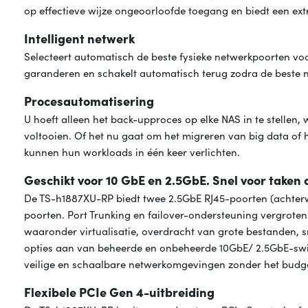
op effectieve wijze ongeoorloofde toegang en biedt een ext
Intelligent netwerk
Selecteert automatisch de beste fysieke netwerkpoorten vo
garanderen en schakelt automatisch terug zodra de beste
Procesautomatisering
U hoeft alleen het back-upproces op elke NAS in te stell
voltooien. Of het nu gaat om het migreren van big data 
kunnen hun workloads in één keer verlichten.
Geschikt voor 10 GbE en 2.5GbE. Snel voor taken 
De TS-h1887XU-RP biedt twee 2.5GbE RJ45-poorten (achter
poorten. Port Trunking en failover-ondersteuning vergrot
waaronder virtualisatie, overdracht van grote bestanden, s
opties aan van beheerde en onbeheerde 10GbE/ 2.5GbE-swit
veilige en schaalbare netwerkomgevingen zonder het budge
Flexibele PCIe Gen 4-uitbreiding