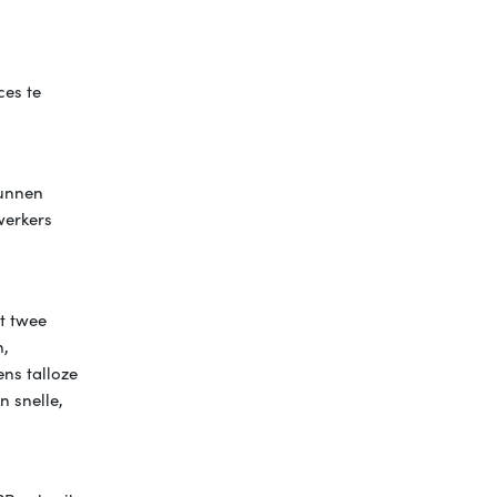
ces te
kunnen
werkers
t twee
n,
ns talloze
 snelle,