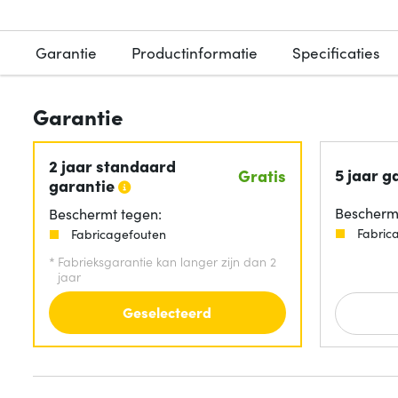
Garantie
Productinformatie
Specificaties
Garantie
2 jaar standaard
5 jaar g
Gratis
garantie
Beschermt
Beschermt tegen:
Fabric
Fabricagefouten
*
Fabrieksgarantie kan langer zijn dan 2
jaar
Geselecteerd