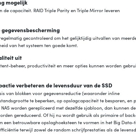
g mogelijk
de capaciteit. RAID Triple Parity en Triple Mirror leveren
de gegevensbescherming
gelmatig gecontroleerd om het gelijktijdig uitvallen van meerd
id van het systeem ten goede komt.
iteit uit
tent-beheer, productiviteit en meer opties kunnen worden gebru
pactie verbeteren de levensduur van de SSD
is van blokken voor gegevensreductie (waaronder inline
andsgrootte te beperken, op opslagcapaciteit te besparen, en pr
en NAS worden gerepliceerd met dezelfde sjabloon, dan kunnen de
worden gereduceerd. Of hij nu wordt gebruik als primaire of back
 een betrouwbare opslaghoeksteen te vormen in het Big Data-tij
iciëntie terwijl zowel de random schrijfprestaties als de levens