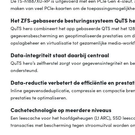
De TS-h1887XU-RP is uitgevoerd met een PCIe Gen 4-sleuf.
maken van veel PCIe-kaarten om de toepassingsmogelijkhed
Het ZFS-gebaseerde besturingssysteem QuTS hero
QuTS hero combineert het app gebaseerde QTS met het 128-
gegevensbescherming en geoptimaliseerde prestaties om de 
opslagbeheer en virtualisatie tot gezamenlijke media-workf
Data-integriteit staat daarbij centraal
QuTS hero’s zelfherstel zorgt voor gegevensintegriteit e
ondersteund.
Data-reductie verbetert de efficiëntie en presta
Inline gegevensdeduplicatie, compressie en compactie bre
prestaties te optimaliseren.
Cachetechnologie op meerdere niveaus
Een leescache voor het hoofdgeheugen (L1 ARC), SSD leesca
transacties met bescherming tegen stroomuitval worden ond