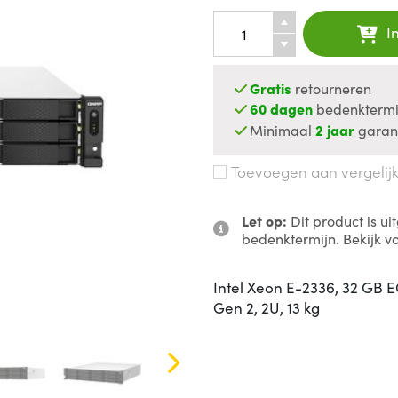
I
Gratis
retourneren
60 dagen
bedenktermi
Minimaal
2 jaar
garan
Toevoegen aan vergelij
Let op:
Dit product is u
bedenktermijn. Bekijk v
Intel Xeon E-2336, 32 GB EC
Gen 2, 2U, 13 kg