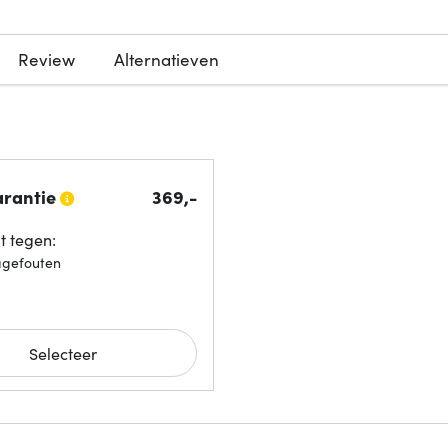
Review
Alternatieven
arantie
369,-
 tegen:
agefouten
Selecteer