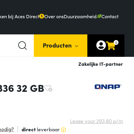
en bij Aces Direct
Over ons
Duurzaamheid
Contact
5
0
Producten
Zakelijke IT-partner
336 32 GB
Lease voor
293,
80
p/m
nodig?
direct
leverbaar