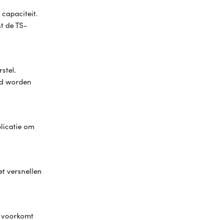
 capaciteit.
t de TS-
stel.
ld worden
licatie om
et versnellen
 voorkomt