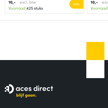
10,-
excl. btw
10,-
exc
Info
Voorraad
425 stuks
Voorraad