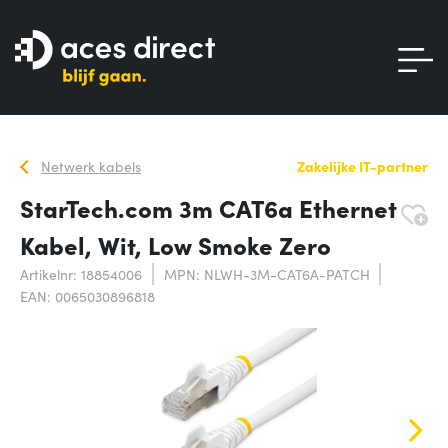
Netwerk kabels
Zakelijke IT-partner
StarTech.com 3m CAT6a Ethernet
Kabel, Wit, Low Smoke Zero
Artikelnr: 18854006
MPN: NLWH-3M-CAT6A-PATCH
EAN: 0065030896818