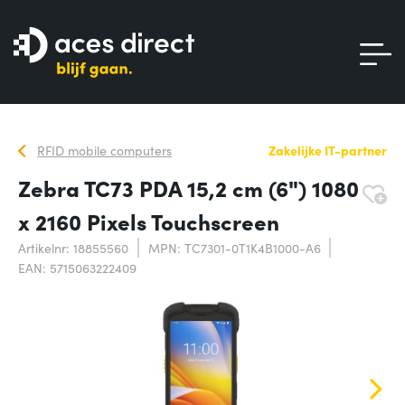
RFID mobile computers
Zakelijke IT-partner
Zebra TC73 PDA 15,2 cm (6") 1080
x 2160 Pixels Touchscreen
Artikelnr: 18855560
MPN: TC7301-0T1K4B1000-A6
EAN: 5715063222409