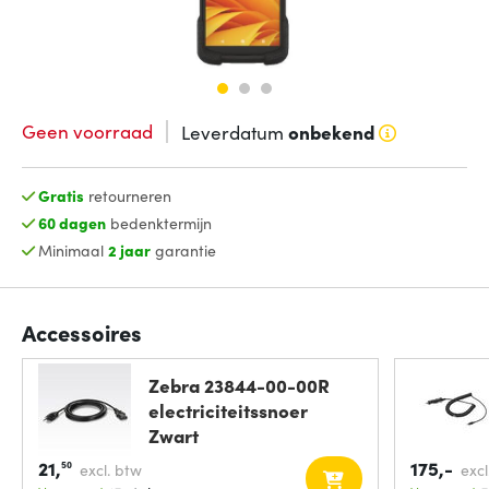
Geen voorraad
Leverdatum
onbekend
Gratis
retourneren
60 dagen
bedenktermijn
Minimaal
2 jaar
garantie
Accessoires
Zebra 23844-00-00R
electriciteitssnoer
Zwart
21,
175,-
50
excl. btw
excl