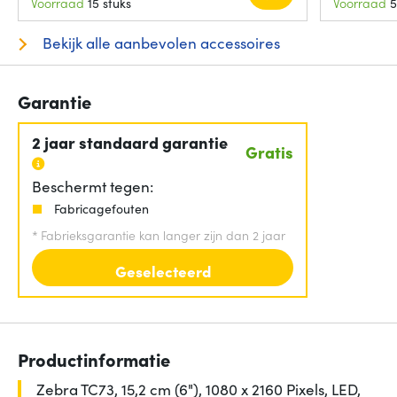
Voorraad
15 stuks
Voorraad
5
Bekijk alle aanbevolen accessoires
Garantie
2 jaar standaard garantie
Gratis
Beschermt tegen:
Fabricagefouten
*
Fabrieksgarantie kan langer zijn dan 2 jaar
Geselecteerd
Productinformatie
Zebra TC73, 15,2 cm (6"), 1080 x 2160 Pixels, LED,