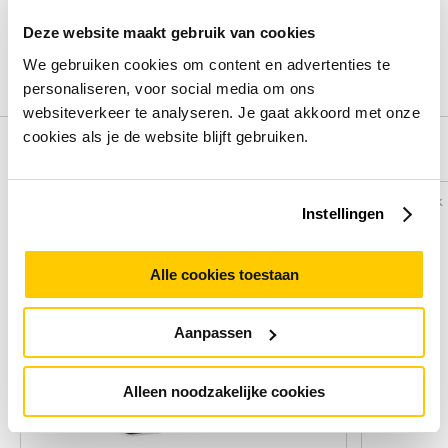
Deel je ervaring met het product door het schrijven van een
review.
Deze website maakt gebruik van cookies
We gebruiken cookies om content en advertenties te
Schrijf een review
personaliseren, voor social media om ons
websiteverkeer te analyseren. Je gaat akkoord met onze
cookies als je de website blijft gebruiken.
Alternatieven
Vergelijk
Vergelijk
Instellingen
Alle cookies toestaan
Aanpassen
Alleen noodzakelijke cookies