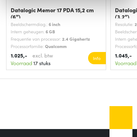
Datalogic Memor 17 PDA 15,2 cm
Datalogi
(6")
(3.2")
Beeldschermdiag.:
6 inch
Resolutie:
2
Intern geheugen:
6 GB
Beeldsche
Frequentie van processor:
2.4 Gigahertz
Intern geh
Processorfamilie:
Qualcomm
Processorf
1.025,-
excl. btw
1.045,-
Info
Voorraad
17 stuks
Voorraad