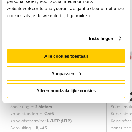
personaliseren, voor social media om ons
websiteverkeer te analyseren. Je gaat akkoord met onze
Vergelijk
Vergelijk
cookies als je de website blijft gebruiken.
Instellingen
Alle cookies toestaan
Aanpassen
Alleen noodzakelijke cookies
Microconnect V-UTP602VP
Microco
netwerkkabel Grijs
netwerk
Snoerlengte:
2 Meters
Snoerlengt
Kabel standaard:
Cat6
Kabel sta
Kabelafscherming:
U/UTP (UTP)
Kabelafsc
Aansluiting 1:
RJ-45
Aansluiting