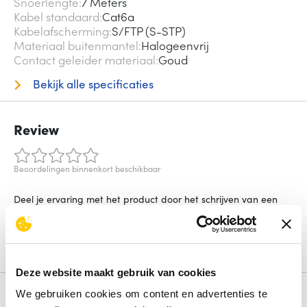
Snoerlengte
7 Meters
Kabel standaard
Cat6a
Kabelafscherming
S/FTP (S-STP)
Materiaal buitenmantel
Halogeenvrij
Contact geleider materiaal
Goud
Bekijk alle specificaties
Review
Beoordelingen binnenkort beschikbaar
Deel je ervaring met het product door het schrijven van een
review.
Schrijf een review
Deze website maakt gebruik van cookies
We gebruiken cookies om content en advertenties te
Alternatieven