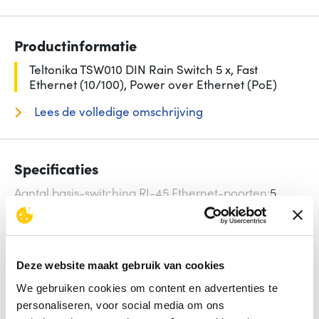
Productinformatie
Teltonika TSW010 DIN Rain Switch 5 x, Fast
Ethernet (10/100), Power over Ethernet (PoE)
Lees de volledige omschrijving
Specificaties
Aantal basis-switching RJ-45 Ethernet-poorten
5
Power over Ethernet (PoE)
Ja
Type basis-switching RJ-45 Ethernet-poorten
Fast
Ethernet (10/100)
Netstekker
DC-in ingang
Deze website maakt gebruik van cookies
Netwerkstandaard
IEEE 802.3,IEEE 802.3az,IEEE
802.3u
We gebruiken cookies om content en advertenties te
personaliseren, voor social media om ons
Bekijk alle specificaties