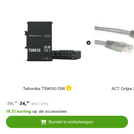
Teltonika TSW010 DIN
ACT Grijze
36,
34,
40
87
excl. btw
19.3% korting
op de accessoires
Bundel in winkelwagen