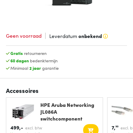
Geen voorraad
Leverdatum
onbekend
Gratis
retourneren
60 dagen
bedenktermijn
Minimaal
2 jaar
garantie
Accessoires
HPE Aruba Networking
JL086A
switchcomponent
Voeding
499,-
7,
90
excl. btw
excl. 