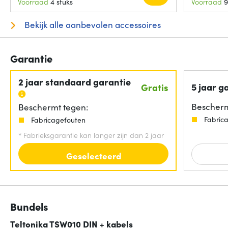
Voorraad
4 stuks
Voorraad
9
Bekijk alle aanbevolen accessoires
Garantie
2 jaar standaard garantie
5 jaar g
Gratis
Bescherm
Beschermt tegen:
Fabric
Fabricagefouten
*
Fabrieksgarantie kan langer zijn dan 2 jaar
Geselecteerd
Bundels
Teltonika TSW010 DIN + kabels