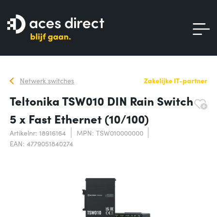
Netwerk switches
Zakelijke IT-partner
Teltonika TSW010 DIN Rain Switch
5 x Fast Ethernet (10/100)
Artikelnr: 18916164
MPN: TSW010000000
EAN: 4779051840274