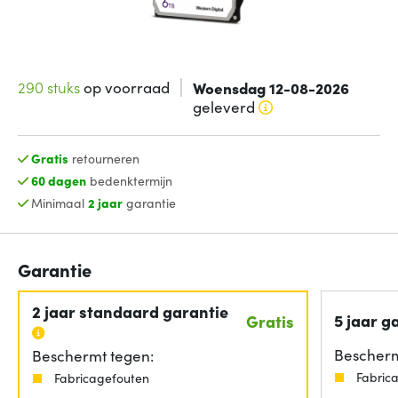
290 stuks
op voorraad
Woensdag 12-08-2026
geleverd
Gratis
retourneren
60 dagen
bedenktermijn
Minimaal
2 jaar
garantie
Garantie
2 jaar standaard garantie
5 jaar g
Gratis
Bescherm
Beschermt tegen:
Fabric
Fabricagefouten