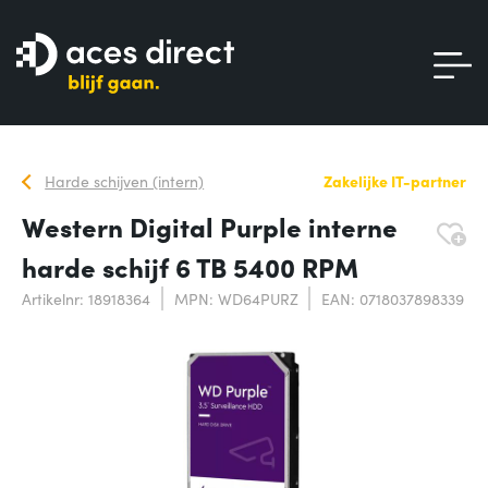
Harde schijven (intern)
Zakelijke IT-partner
Western Digital Purple interne
harde schijf 6 TB 5400 RPM
Artikelnr: 18918364
MPN: WD64PURZ
EAN: 0718037898339