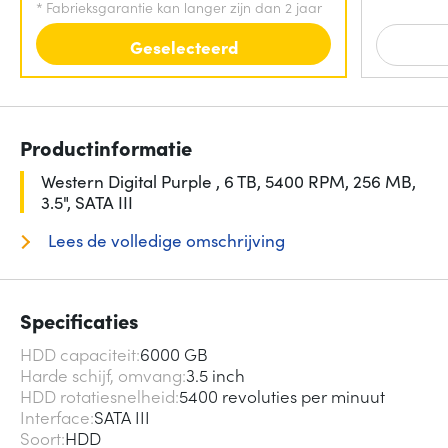
*
Fabrieksgarantie kan langer zijn dan 2 jaar
Geselecteerd
Productinformatie
Western Digital Purple , 6 TB, 5400 RPM, 256 MB,
3.5", SATA III
Lees de volledige omschrijving
Specificaties
HDD capaciteit
6000 GB
Harde schijf, omvang
3.5 inch
HDD rotatiesnelheid
5400 revoluties per minuut
Interface
SATA III
Soort
HDD