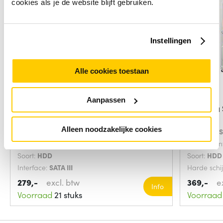
cookies als je de website blijft gebruiken.
Instellingen
Alle cookies toestaan
Aanpassen
Toshiba S300 Surveillance interne
Toshiba 
harde
6 TB
Alleen noodzakelijke cookies
HDD capaciteit:
4000 GB
Interface:
Component voor:
Bewakingssysteem
Component
Soort:
HDD
Soort:
HDD
Interface:
SATA III
Harde schi
279,-
excl. btw
369,-
e
Info
Voorraad
21 stuks
Voorraad