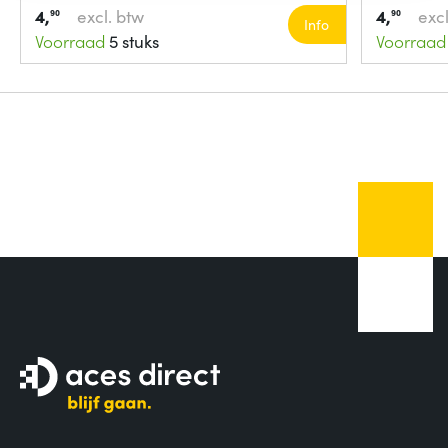
4,
excl. btw
4,
excl
90
90
Info
Voorraad
5 stuks
Voorraad