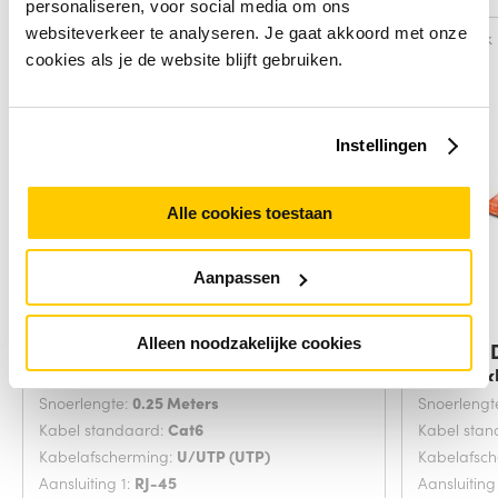
personaliseren, voor social media om ons
websiteverkeer te analyseren. Je gaat akkoord met onze
Vergelijk
Vergelijk
cookies als je de website blijft gebruiken.
Instellingen
Alle cookies toestaan
Aanpassen
Alleen noodzakelijke cookies
Digitus DK-1617-0025/B
Digitus
netwerkkabel Blauw
netwerk
Snoerlengte:
0.25 Meters
Snoerlengt
Kabel standaard:
Cat6
Kabel sta
Kabelafscherming:
U/UTP (UTP)
Kabelafsc
Aansluiting 1:
RJ-45
Aansluiting