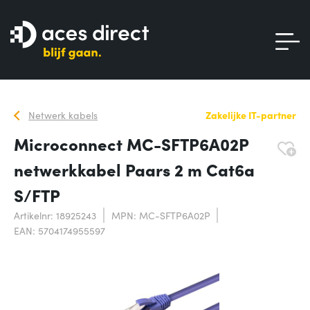
Netwerk kabels
Zakelijke IT-partner
Microconnect MC-SFTP6A02P
netwerkkabel Paars 2 m Cat6a
S/FTP
Artikelnr: 18925243
MPN: MC-SFTP6A02P
EAN: 5704174955597