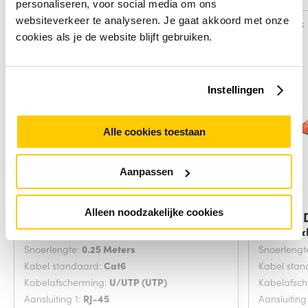
personaliseren, voor social media om ons
websiteverkeer te analyseren. Je gaat akkoord met onze
Vergelijk
Vergelijk
cookies als je de website blijft gebruiken.
Instellingen
Alle cookies toestaan
Aanpassen
Alleen noodzakelijke cookies
Digitus DK-1617-0025/B
Digitus
netwerkkabel Blauw
netwerk
Snoerlengte:
0.25 Meters
Snoerlengt
Kabel standaard:
Cat6
Kabel sta
Kabelafscherming:
U/UTP (UTP)
Kabelafsc
Aansluiting 1:
RJ-45
Aansluiting