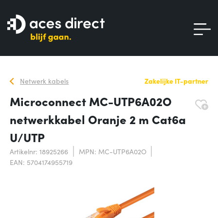
Netwerk kabels
Zakelijke IT-partner
Microconnect MC-UTP6A02O
netwerkkabel Oranje 2 m Cat6a
U/UTP
Artikelnr: 18925266
MPN: MC-UTP6A02O
EAN: 5704174955719