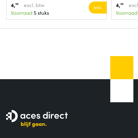
4,
excl. btw
4,
excl
90
90
Info
Voorraad
5 stuks
Voorraad