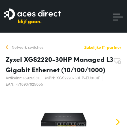
Netwerk switches
Zakelijke IT-partner
Zyxel XGS2220-30HP Managed L3
Gigabit Ethernet (10/100/1000)
Artikelnr: 18926531
MPN: XGS2220-30HP-EU0101F
EAN: 4718937625055