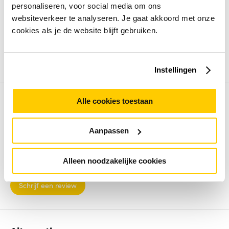
Switch type
Managed
personaliseren, voor social media om ons
Power over Ethernet (PoE)
Ja
websiteverkeer te analyseren. Je gaat akkoord met onze
Type basis-switching RJ-45 Ethernet-poorten
Gigabit
cookies als je de website blijft gebruiken.
Ethernet (10/100/1000)
Switch-laag
L3
Bekijk alle specificaties
Instellingen
Review
Alle cookies toestaan
Aanpassen
Beoordelingen binnenkort beschikbaar
Deel je ervaring met het product door het schrijven van een
Alleen noodzakelijke cookies
review.
Schrijf een review