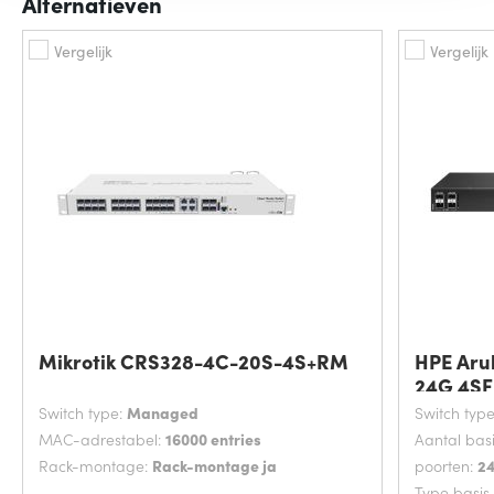
Alternatieven
Vergelijk
Vergelijk
Mikrotik CRS328-4C-20S-4S+RM
HPE Aru
24G 4SF
Switch type:
Managed
Switch typ
MAC-adrestabel:
16000 entries
Aantal bas
Rack-montage:
Rack-montage ja
poorten:
2
Type basis