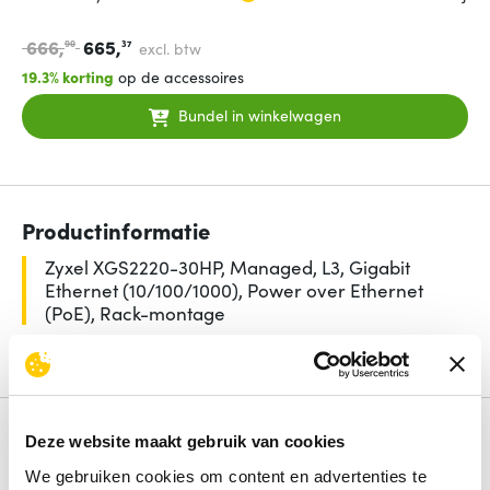
666,
665,
90
37
excl. btw
19.3% korting
op de accessoires
Bundel in winkelwagen
Productinformatie
Zyxel XGS2220-30HP, Managed, L3, Gigabit
Ethernet (10/100/1000), Power over Ethernet
(PoE), Rack-montage
Lees de volledige omschrijving
Specificaties
Deze website maakt gebruik van cookies
Aantal basis-switching RJ-45 Ethernet-poorten
24
We gebruiken cookies om content en advertenties te