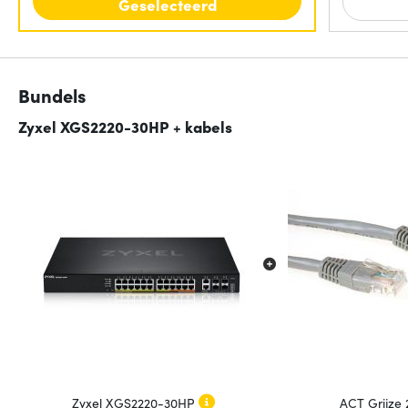
Geselecteerd
Bundels
Zyxel XGS2220-30HP + kabels
Zyxel XGS2220-30HP
ACT Grijze