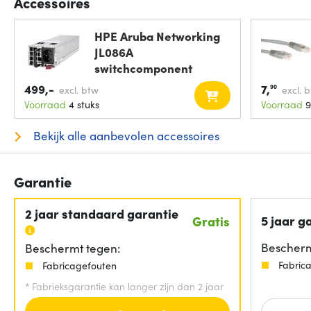
Accessoires
HPE Aruba Networking
JL086A
switchcomponent
Voeding
499,-
7,
90
excl. btw
excl. 
Voorraad
4 stuks
Voorraad
9
Bekijk alle aanbevolen accessoires
Garantie
2 jaar standaard garantie
5 jaar g
Gratis
Bescherm
Beschermt tegen:
Fabric
Fabricagefouten
*
Fabrieksgarantie kan langer zijn dan 2 jaar