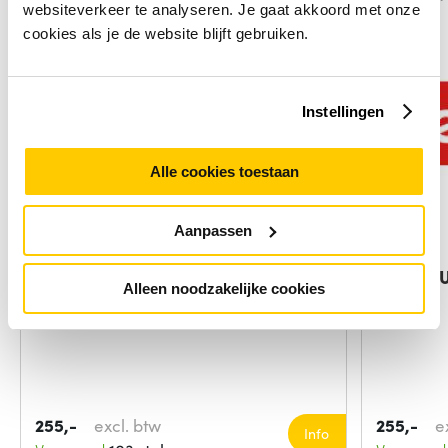
websiteverkeer te analyseren. Je gaat akkoord met onze
cookies als je de website blijft gebruiken.
Instellingen
Alle cookies toestaan
Aanpassen
Lenovo Memory Sodimm, 16Gb,
Lenovo 
Alleen noodzakelijke cookies
Ddr4,3200
Hynix
255,-
excl. btw
255,-
e
Info