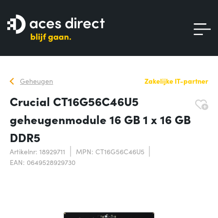
Geheugen
Zakelijke IT-partner
Crucial CT16G56C46U5
geheugenmodule 16 GB 1 x 16 GB
DDR5
Artikelnr: 18929711
MPN: CT16G56C46U5
EAN: 0649528929730