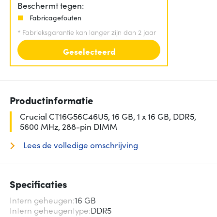
Beschermt tegen:
Fabricagefouten
*
Fabrieksgarantie kan langer zijn dan 2 jaar
Geselecteerd
Productinformatie
Crucial CT16G56C46U5, 16 GB, 1 x 16 GB, DDR5,
5600 MHz, 288-pin DIMM
Lees de volledige omschrijving
Specificaties
Intern geheugen
16 GB
Intern geheugentype
DDR5