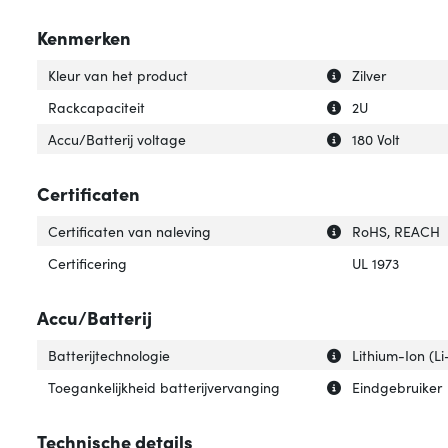
Kenmerken
Uitleg over 'Kleu
Verberg uitleg ov
Kleur van het product
Zilver
Uitleg over 'Rack
Verberg uitleg o
Rackcapaciteit
2U
Uitleg over 'Accu
Verberg uitleg ov
Accu/Batterij voltage
180 Volt
Certificaten
Uitleg over 'Cert
Verberg uitleg ov
Certificaten van naleving
RoHS, REACH
Certificering
UL 1973
Accu/Batterij
Uitleg over 'Batt
Verberg uitleg ov
Batterijtechnologie
Lithium-Ion (Li
Uitleg over 'Toeg
Verberg uitleg o
Toegankelijkheid batterijvervanging
Eindgebruiker
Technische details