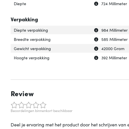
Uitleg over 'Diep
Verberg uitleg ov
Diepte
724 Millimeter
Verpakking
Uitleg over 'Die
Verberg uitleg o
Diepte verpakking
984 Millimeter
Uitleg over 'Bre
Verberg uitleg o
Breedte verpakking
585 Millimeter
Uitleg over 'Gew
Verberg uitleg o
Gewicht verpakking
42000 Gram
Uitleg over 'Hoo
Verberg uitleg o
Hoogte verpakking
392 Millimeter
Review
Beoordelingen binnenkort beschikbaar
Deel je ervaring met het product door het schrijven van 