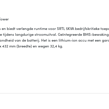
Tower
en biedt verlengde runtime voor SRTL 5KVA bedrijfskritieke toep
me tijdens langdurige stroomuitval. Geïntegreerde BMS-bewaking 
ndheid van de batterij. Het is een lithium-ion accu met een gar
 x 432 mm (breedte) en wegen 32,4 kg.