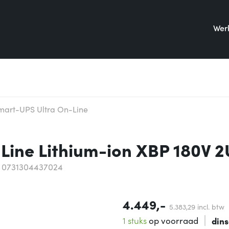
Werk
mart-UPS Ultra On-Line
ine Lithium-ion XBP 180V 2
 0731304437024
4.449,-
5.383,
29
incl. btw
1 stuks
op voorraad
din