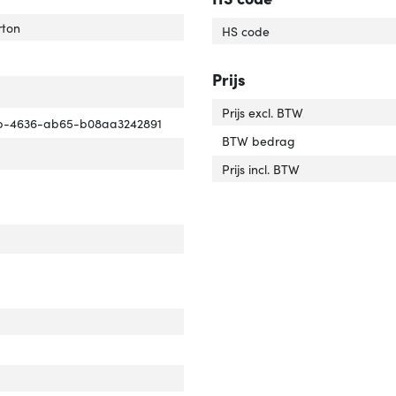
ecyclede materialen in de verpakking'
ver 'Gerecyclede materialen in de verpakking'
rton
HS code
Prijs
e-back system'
ver 'Take-back system'
Prijs excl. BTW
b-4636-ab65-b08aa3242891
BTW bedrag
Prijs incl. BTW
cht'
ver 'Gewicht'
dte'
ver 'Breedte'
te'
ver 'Hoogte'