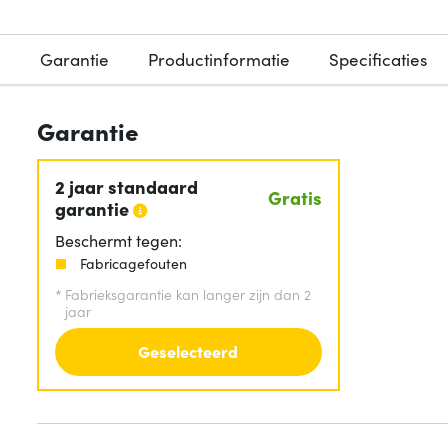
Garantie
Productinformatie
Specificaties
Garantie
2 jaar standaard
Gratis
garantie
Beschermt tegen:
Fabricagefouten
*
Fabrieksgarantie kan langer zijn dan 2
jaar
Geselecteerd