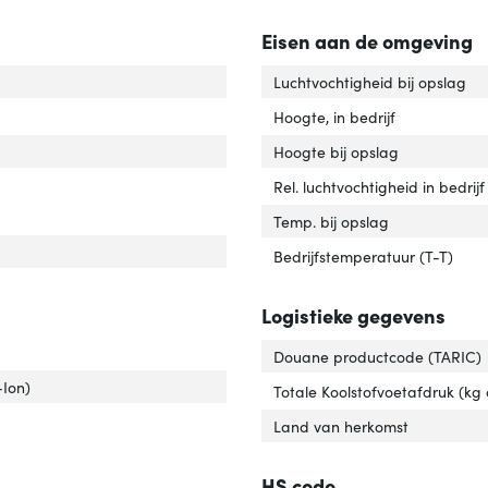
Eisen aan de omgeving
r van het product'
er 'Kleur van het product'
Luchtvochtigheid bij opslag
capaciteit'
ver 'Rackcapaciteit'
Hoogte, in bedrijf
/Batterij voltage'
er 'Accu/Batterij voltage'
Hoogte bij opslag
Rel. luchtvochtigheid in bedrijf
Temp. bij opslag
ificaten van naleving'
er 'Certificaten van naleving'
Bedrijfstemperatuur (T-T)
Logistieke gegevens
Douane productcode (TARIC)
erijtechnologie'
er 'Batterijtechnologie'
-Ion)
Totale Koolstofvoetafdruk (kg
ankelijkheid batterijvervanging'
ver 'Toegankelijkheid batterijvervanging'
Land van herkomst
HS code