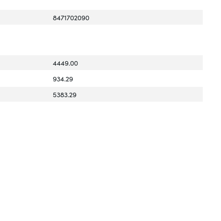
8471702090
4449.00
934.29
5383.29