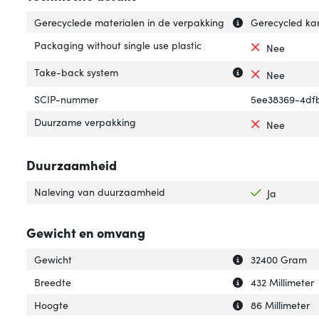
Uitleg over 'Ger
Verberg uitleg o
Gerecyclede materialen in de verpakking
Gerecycled ka
Packaging without single use plastic
Nee
Uitleg over 'Tak
Verberg uitleg o
Take-back system
Nee
SCIP-nummer
5ee38369-4df
Duurzame verpakking
Nee
Duurzaamheid
Naleving van duurzaamheid
Ja
Gewicht en omvang
Uitleg over 'Gewi
Verberg uitleg o
Gewicht
32400 Gram
Uitleg over 'Bree
Verberg uitleg o
Breedte
432 Millimeter
Uitleg over 'Hoog
Verberg uitleg o
Hoogte
86 Millimeter