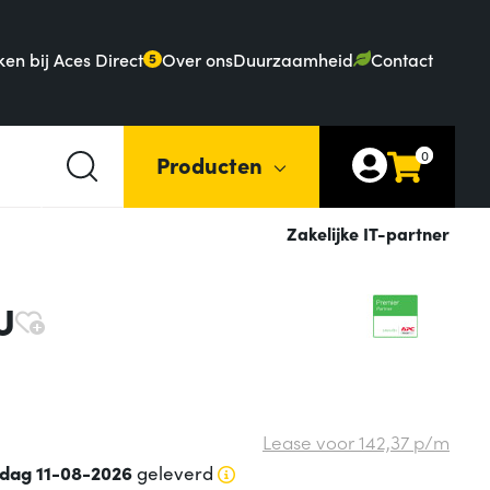
en bij Aces Direct
Over ons
Duurzaamheid
Contact
5
0
Producten
Zakelijke IT-partner
U
Lease voor
142,
37
p/m
sdag 11-08-2026
geleverd