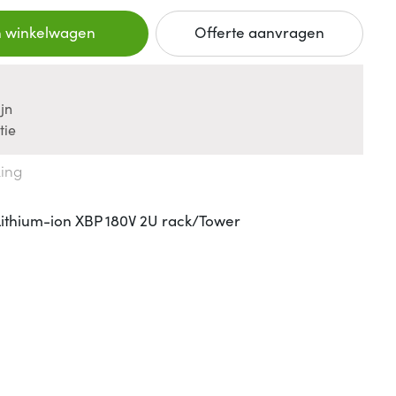
n winkelwagen
Offerte aanvragen
jn
tie
king
ithium-ion XBP 180V 2U rack/Tower