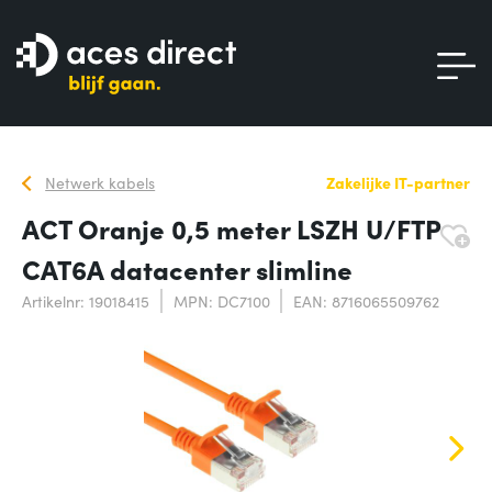
Netwerk kabels
Zakelijke IT-partner
ACT Oranje 0,5 meter LSZH U/FTP
CAT6A datacenter slimline
Artikelnr: 19018415
MPN: DC7100
EAN: 8716065509762