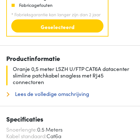
Fabricagefouten
*
Fabrieksgarantie kan langer zijn dan 2 jaar
Geselecteerd
Productinformatie
Oranje 0,5 meter LSZH U/FTP CAT6A datacenter
slimline patchkabel snagless met RJ45
connectoren
Lees de volledige omschrijving
Specificaties
Snoerlengte
0.5 Meters
Kabel standaard
Cat6a