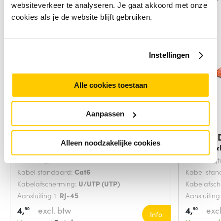
websiteverkeer te analyseren. Je gaat akkoord met onze
cookies als je de website blijft gebruiken.
Instellingen
Alle cookies toestaan
Aanpassen
Digitus DK-1617-0025/B
Digitus
Alleen noodzakelijke cookies
netwerkkabel Blauw
netwerk
Snoerlengte:
0.25 Meters
Snoerlengt
Kabel standaard:
Cat6
Kabel sta
Kabelafscherming:
U/UTP (UTP)
Kabelafsc
Aansluiting 1:
RJ-45
Aansluiting
4,
excl. btw
4,
excl
90
90
Info