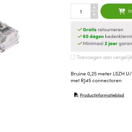
I
Gratis
retourneren
60 dagen
bedenktermi
Minimaal
2 jaar
garan
Toevoegen aan vergelij
Bruine 0,25 meter LSZH U/
met RJ45 connectoren
Productinformatieblad
(opent in nieuw venster)