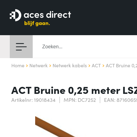
Home
Netwerk
Netwerk kabels
ACT
ACT Bruine 0,
ACT Bruine 0,25 meter LS
Artikelnr: 19018434
MPN: DC7252
EAN: 871606