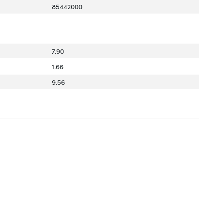
85442000
7.90
1.66
9.56