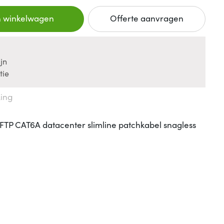
n winkelwagen
Offerte aanvragen
jn
tie
king
FTP CAT6A datacenter slimline patchkabel snagless