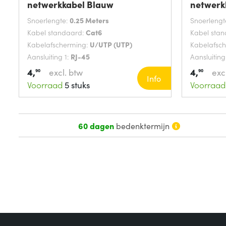
netwerkkabel Blauw
netwerk
Snoerlengte:
0.25 Meters
Snoerlengt
Kabel standaard:
Cat6
Kabel sta
Kabelafscherming:
U/UTP (UTP)
Kabelafsc
Aansluiting 1:
RJ-45
Aansluiting
4,
4,
excl. btw
exc
90
90
Info
Voorraad
5 stuks
Voorraad
60 dagen
bedenktermijn