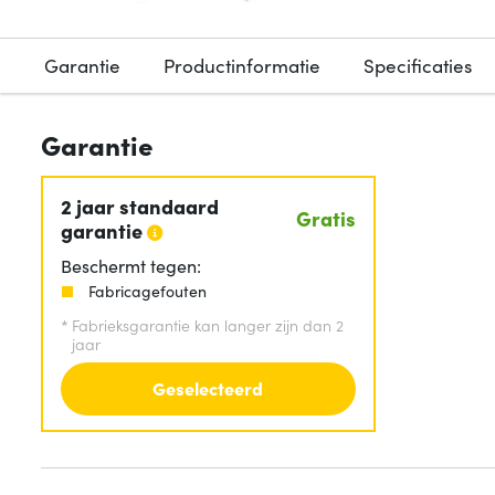
Garantie
Productinformatie
Specificaties
Garantie
2 jaar standaard
Gratis
garantie
Beschermt tegen:
Fabricagefouten
*
Fabrieksgarantie kan langer zijn dan 2
jaar
Geselecteerd