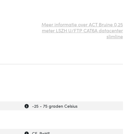
Meer informatie over ACT Bruine 0,25
meter LSZH U/FTP CAT6A datacenter
slimline
Uitleg over 'Bedrijfstemperatuur (T-T)'
Verberg uitleg over 'Bedrijfstemperatuur (T-T)'
-25 - 75 graden Celsius
Uitleg over 'Certificaten van naleving'
Verberg uitleg over 'Certificaten van naleving'
CE, RoHS