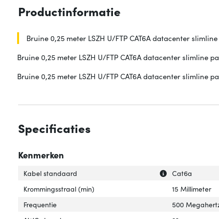
Productinformatie
Bruine 0,25 meter LSZH U/FTP CAT6A datacenter slimline
Bruine 0,25 meter LSZH U/FTP CAT6A datacenter slimline p
Bruine 0,25 meter LSZH U/FTP CAT6A datacenter slimline pa
Specificaties
Kenmerken
Uitleg over 'Kab
Verberg uitleg o
Kabel standaard
Cat6a
Krommingsstraal (min)
15 Millimeter
Frequentie
500 Megahert