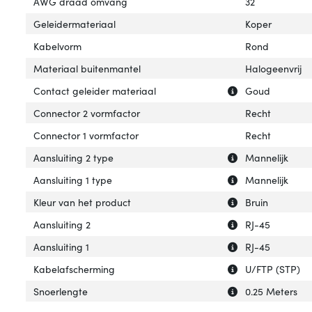
AWG draad omvang
32
Geleidermateriaal
Koper
Kabelvorm
Rond
Materiaal buitenmantel
Halogeenvrij
Uitleg over 'Con
Verberg uitleg o
Contact geleider materiaal
Goud
Connector 2 vormfactor
Recht
Connector 1 vormfactor
Recht
Uitleg over 'Aans
Verberg uitleg ov
Aansluiting 2 type
Mannelijk
Uitleg over 'Aansl
Verberg uitleg ov
Aansluiting 1 type
Mannelijk
Uitleg over 'Kleu
Verberg uitleg ov
Kleur van het product
Bruin
Uitleg over 'Aansl
Verberg uitleg ov
Aansluiting 2
RJ-45
Uitleg over 'Aansl
Verberg uitleg ov
Aansluiting 1
RJ-45
Uitleg over 'Kab
Verberg uitleg o
Kabelafscherming
U/FTP (STP)
Uitleg over 'Snoe
Verberg uitleg o
Snoerlengte
0.25 Meters