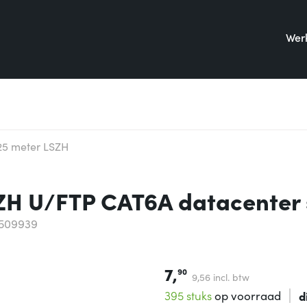
Werk
25 meter LSZH
ZH U/FTP CAT6A datacenter 
5509939
7,
90
9,
56
incl. btw
395 stuks
op voorraad
d