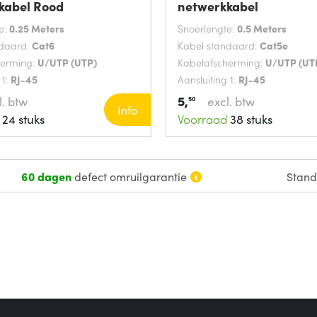
kabel Rood
netwerkkabel
e:
0.25 Meters
Snoerlengte:
0.5 Meters
ndaard:
Cat6
Kabel standaard:
Cat5e
herming:
U/UTP (UTP)
Kabelafscherming:
U/UTP (UT
 1:
RJ-45
Aansluiting 1:
RJ-45
5,
l. btw
excl. btw
50
Info
24 stuks
Voorraad
38 stuks
60 dagen
defect omruilgarantie
Stan