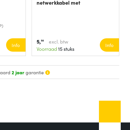
netwerkkabel met
P)
5,
excl. btw
50
Info
Info
Voorraad
15 stuks
daard
2 jaar
garantie