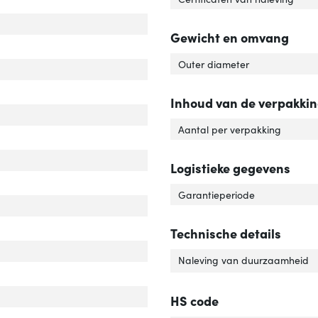
Gewicht en omvang
Outer diameter
tact geleider materiaal'
ver 'Contact geleider materiaal'
Inhoud van de verpakki
Aantal per verpakking
luiting 2 type'
er 'Aansluiting 2 type'
Logistieke gegevens
uiting 1 type'
er 'Aansluiting 1 type'
Garantieperiode
r van het product'
er 'Kleur van het product'
uiting 2'
er 'Aansluiting 2'
Technische details
uiting 1'
er 'Aansluiting 1'
Naleving van duurzaamheid
elafscherming'
ver 'Kabelafscherming'
rlengte'
ver 'Snoerlengte'
HS code