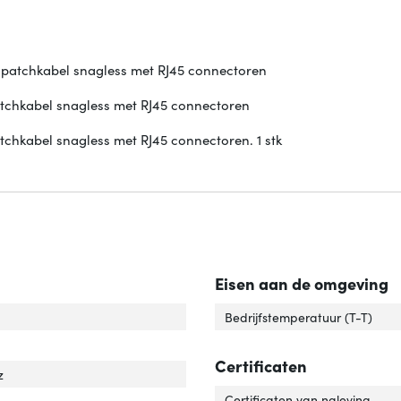
 patchkabel snagless met RJ45 connectoren
atchkabel snagless met RJ45 connectoren
tchkabel snagless met RJ45 connectoren. 1 stk
Eisen aan de omgeving
el standaard'
ver 'Kabel standaard'
Bedrijfstemperatuur (T-T)
Certificaten
z
Certificaten van naleving