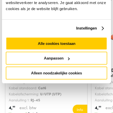
websiteverkeer te analyseren. Je gaat akkoord met onze
cookies als je de website blijft gebruiken.
Instellingen
Alle cookies toestaan
Aanpassen
Digitus DK-1617-0025/B
Digitus
Alleen noodzakelijke cookies
netwerkkabel Blauw
netwerk
Snoerlengte:
0.25 Meters
Snoerlengt
Kabel standaard:
Cat6
Kabel sta
Kabelafscherming:
U/UTP (UTP)
Kabelafsc
Aansluiting 1:
RJ-45
Aansluiting
4,
excl. btw
4,
excl
90
90
Info