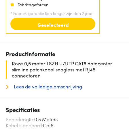
Fabricagefouten
*
Fabrieksgarantie kan langer zijn dan 2 jaar
Geselecteerd
Productinformatie
Roze 0,5 meter LSZH U/UTP CAT6 datacenter
slimline patchkabel snagless met RJ45
connectoren
Lees de volledige omschrijving
Specificaties
Snoerlengte
0.5 Meters
Kabel standaard
Cat6