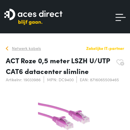
Netwerk kabels
Zakelijke IT-partner
ACT Roze 0,5 meter LSZH U/UTP
CAT6 datacenter slimline
Artikelnr: 19033986
MPN: DC9400
EAN: 8716065509465