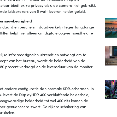
ar biedt extra privacy als u de camera niet gebruikt.
de luidsprekers van 5 watt leveren helder geluid.
leurnauwkeurigheid
tandaard en beschermt daadwerkelijk tegen langdurige
htfilter helpt niet alleen om digitale oogvermoeidheid te
ijke infraroodsignalen uitzendt en ontvangt om te
loopt van het bureau, wordt de helderheid van de
80 procent verlaagd en de levensduur van de monitor
eet andere configuratie dan normale SDR-schermen. In
, levert de DisplayHDR 400 verbluffende helderheid,
 hoogwaardige helderheid tot wel 400 nits komen de
ieper genuanceerd zwart. De rijkere schakering van
prikkelen.