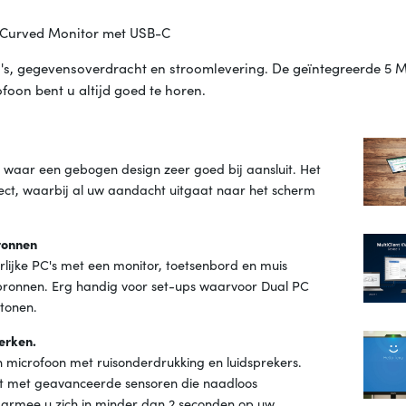
 Curved Monitor met USB-C
eo's, gegevensoverdracht en stroomlevering. De geïntegreerde 
oon bent u altijd goed te horen.
 waar een gebogen design zeer goed bij aansluit. Het
ct, waarbij al uw aandacht uitgaat naar het scherm
ronnen
lijke PC's met een monitor, toetsenbord en muis
 bronnen. Erg handig voor set-ups waarvoor Dual PC
 tonen.
erken.
microfoon met ruisonderdrukking en luidsprekers.
st met geavanceerde sensoren die naadloos
armee u zich in minder dan 2 seconden op uw