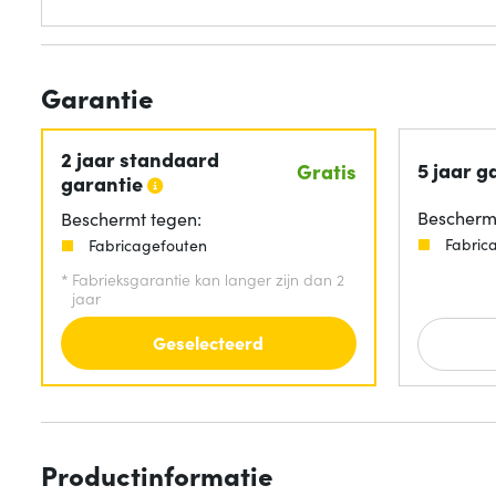
Garantie
2 jaar standaard
5 jaar g
Gratis
garantie
Beschermt
Beschermt tegen:
Fabric
Fabricagefouten
*
Fabrieksgarantie kan langer zijn dan 2
jaar
Geselecteerd
Productinformatie