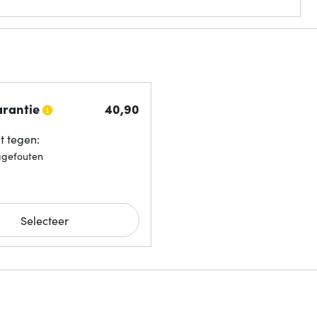
arantie
40,
90
 tegen:
agefouten
Selecteer