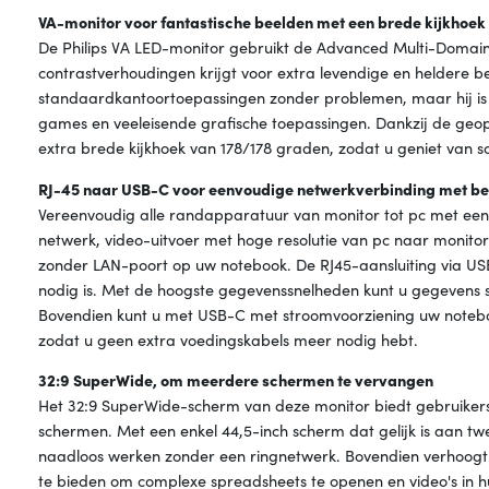
VA-monitor voor fantastische beelden met een brede kijkhoek
De Philips VA LED-monitor gebruikt de Advanced Multi-Domain
contrastverhoudingen krijgt voor extra levendige en heldere b
standaardkantoortoepassingen zonder problemen, maar hij is voo
games en veeleisende grafische toepassingen. Dankzij de geop
extra brede kijkhoek van 178/178 graden, zodat u geniet van 
RJ-45 naar USB-C voor eenvoudige netwerkverbinding met be
Vereenvoudig alle randapparatuur van monitor tot pc met een 
netwerk, video-uitvoer met hoge resolutie van pc naar monitor
zonder LAN-poort op uw notebook. De RJ45-aansluiting via USB
nodig is. Met de hoogste gegevenssnelheden kunt u gegevens 
Bovendien kunt u met USB-C met stroomvoorziening uw noteboo
zodat u geen extra voedingskabels meer nodig hebt.
32:9 SuperWide, om meerdere schermen te vervangen
Het 32:9 SuperWide-scherm van deze monitor biedt gebruiker
schermen. Met een enkel 44,5-inch scherm dat gelijk is aan t
naadloos werken zonder een ringnetwerk. Bovendien verhoogt h
te bieden om complexe spreadsheets te openen en video's in hu