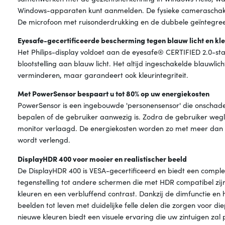
Windows-apparaten kunt aanmelden. De fysieke cameraschakela
De microfoon met ruisonderdrukking en de dubbele geïntegreer
Eyesafe-gecertificeerde bescherming tegen blauw licht en k
Het Philips-display voldoet aan de eyesafe® CERTIFIED 2.0-s
blootstelling aan blauw licht. Het altijd ingeschakelde blauwlic
verminderen, maar garandeert ook kleurintegriteit.
Met PowerSensor bespaart u tot 80% op uw energiekosten
PowerSensor is een ingebouwde 'personensensor' die onschadel
bepalen of de gebruiker aanwezig is. Zodra de gebruiker weg
monitor verlaagd. De energiekosten worden zo met meer dan 
wordt verlengd.
DisplayHDR 400 voor mooier en realistischer beeld
De DisplayHDR 400 is VESA-gecertificeerd en biedt een compl
tegenstelling tot andere schermen die met HDR compatibel zijn
kleuren en een verbluffend contrast. Dankzij de dimfunctie en
beelden tot leven met duidelijke felle delen die zorgen voor d
nieuwe kleuren biedt een visuele ervaring die uw zintuigen zal 