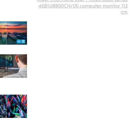
45B1U6900CH/00 computer monitor 113
cm