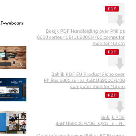
5 MP-webcam
Bekijk PDF Handleiding over Philips
6000 series 45B1U6900CH/00 computer
monitor 113 cm
Bekijk PDF EU Product Fiche over
Philips 6000 series 45B1U6900CH/00
computer monitor 113 cm
Bekijk PDF
45B1U6900CH/00_QSG_nl_NL
Meer informatie over Philips 6000 series