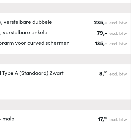
, verstelbare dubbele
235,-
excl. btw
 verstelbare enkele
79,-
excl. btw
torarm voor curved schermen
135,-
excl. btw
Type A (Standaard) Zwart
8,
50
excl. btw
- male
17,
90
excl. btw