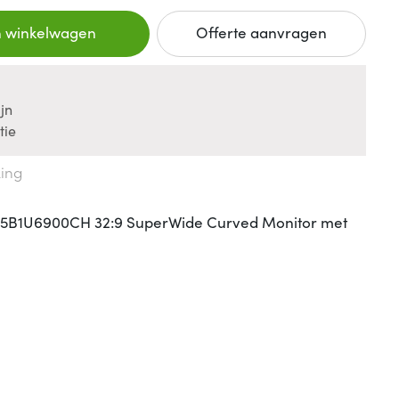
n winkelwagen
Offerte aanvragen
jn
tie
king
45B1U6900CH 32:9 SuperWide Curved Monitor met