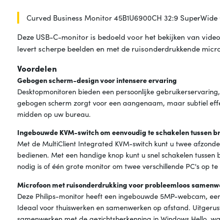
Curved Business Monitor 45B1U6900CH 32:9 SuperWide
Deze USB-C-monitor is bedoeld voor het bekijken van vid
levert scherpe beelden en met de ruisonderdrukkende microf
Voordelen
Gebogen scherm-design voor intensere ervaring
Desktopmonitoren bieden een persoonlijke gebruikerservaring,
gebogen scherm zorgt voor een aangenaam, maar subtiel effe
midden op uw bureau.
Ingebouwde KVM-switch om eenvoudig te schakelen tussen b
Met de MultiClient Integrated KVM-switch kunt u twee afzonder
bedienen. Met een handige knop kunt u snel schakelen tussen
nodig is of één grote monitor om twee verschillende PC's op te
Microfoon met ruisonderdrukking voor probleemloos samenw
Deze Philips-monitor heeft een ingebouwde 5MP-webcam, een 
Ideaal voor thuiswerken en samenwerken op afstand. Uitgeru
samenwerken met de gezichtsherkenning in Windows Hello, wa