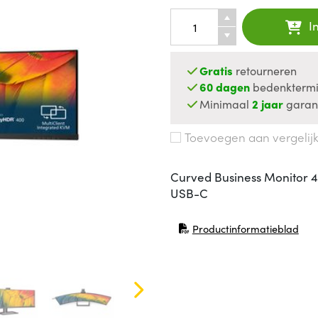
I
Gratis
retourneren
60 dagen
bedenktermi
Minimaal
2 jaar
garan
Toevoegen aan vergelij
Curved Business Monitor 
USB-C
Productinformatieblad
(opent in nieuw venster)