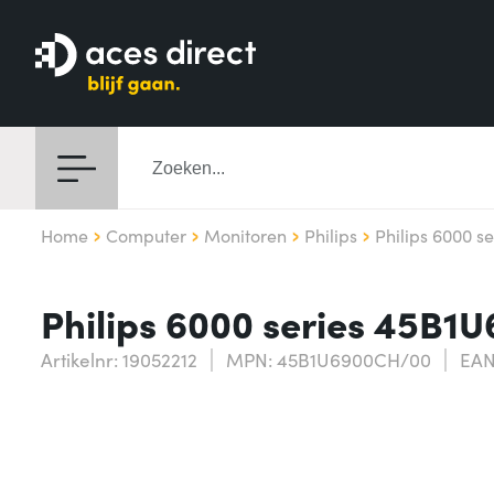
Home
Computer
Monitoren
Philips
Philips 6000 se
Philips 6000 series 45B1
Artikelnr: 19052212
MPN: 45B1U6900CH/00
EAN