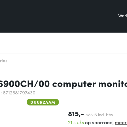
Werk
ries
U6900CH/00 computer monito
: 8712581797430
DUURZAAM
815,-
986,
15
incl. btw
21 stuks
op voorraad,
meer