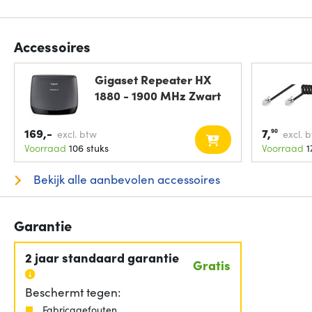
Accessoires
Gigaset Repeater HX
1880 - 1900 MHz Zwart
169,-
7,
90
excl. btw
excl. 
Voorraad
106 stuks
Voorraad
1
Bekijk alle aanbevolen accessoires
Garantie
2 jaar standaard garantie
Gratis
Beschermt tegen:
Fabricagefouten