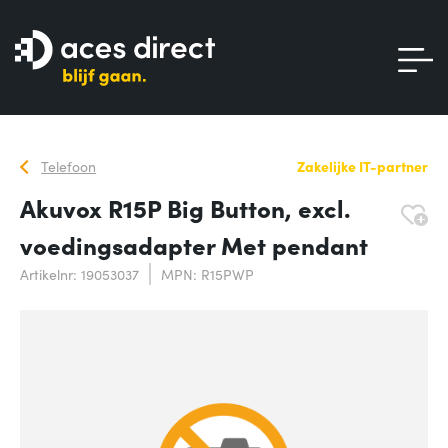
Telefoon
Zakelijke IT-partner
Akuvox R15P Big Button, excl.
voedingsadapter Met pendant
Artikelnr: 19053037
MPN: R15PWP