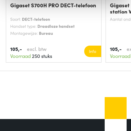
Gigaset S700H PRO DECT-telefoon
Gigaset
station 
Soort:
DECT-telefoon
Aantal ond
Handset type:
Draadloze handset
Montagewijze:
Bureau
105,-
excl. btw
105,-
e
Info
Voorraad
250 stuks
Voorraad