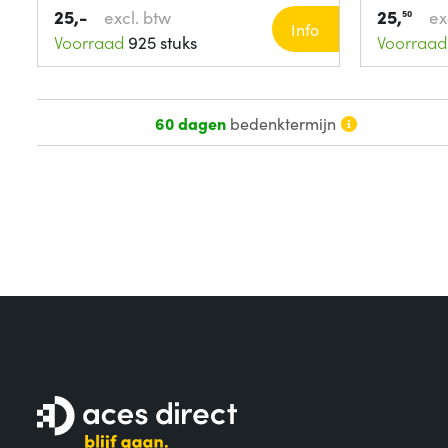
25,-
25,
excl. btw
ex
50
Info
Voorraad
925 stuks
Voorraad
60 dagen
bedenktermijn