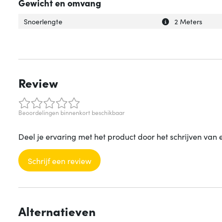
Gewicht en omvang
Uitleg over 'Snoe
Verberg uitleg o
Snoerlengte
2 Meters
Review
Beoordelingen binnenkort beschikbaar
Deel je ervaring met het product door het schrijven van 
Schrijf een review
Alternatieven