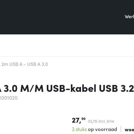
Werk
k 2m USB A - USB A 3.0
A 3.0 M/M USB-kabel USB 3.2
2001020
27,
90
33,
76
incl. btw
3 stuks
op voorraad
woe