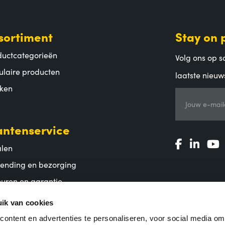
sortiment
Stay on 
ductcategorieën
Volg ons op so
ulaire producten
laatste nieuw
ken
Jouw e-mail
antenservice
alen
zending en bezorging
uren en garantie
lgestelde vragen
ik van cookies
ontent en advertenties te personaliseren, voor social media o