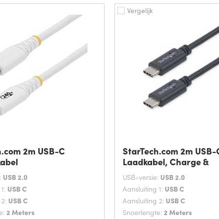
Vergelijk
h.com 2m USB-C
StarTech.com 2m USB-
abel
Laadkabel, Charge &
:
USB 2.0
USB-versie:
USB 2.0
 1:
USB C
Aansluiting 1:
USB C
 2:
USB C
Aansluiting 2:
USB C
e:
2 Meters
Snoerlengte:
2 Meters