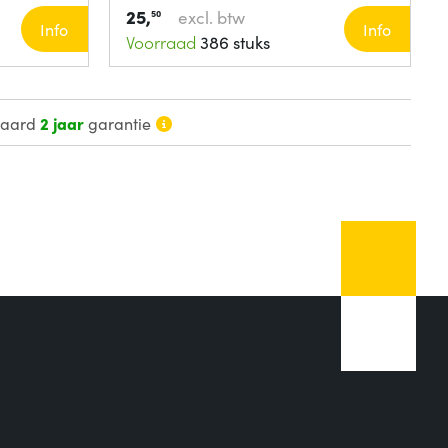
25,
excl. btw
50
Info
Info
Voorraad
386 stuks
daard
2 jaar
garantie