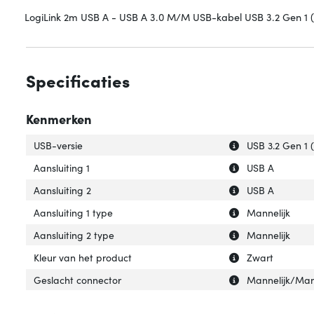
LogiLink 2m USB A - USB A 3.0 M/M USB-kabel USB 3.2 Gen 1 (
Specificaties
Kenmerken
Uitleg over 'USB-
Verberg uitleg ov
USB-versie
USB 3.2 Gen 1 (
Uitleg over 'Aansl
Verberg uitleg ov
Aansluiting 1
USB A
Uitleg over 'Aansl
Verberg uitleg ov
Aansluiting 2
USB A
Uitleg over 'Aansl
Verberg uitleg ov
Aansluiting 1 type
Mannelijk
Uitleg over 'Aans
Verberg uitleg ov
Aansluiting 2 type
Mannelijk
Uitleg over 'Kleu
Verberg uitleg ov
Kleur van het product
Zwart
Uitleg over 'Ges
Verberg uitleg o
Geslacht connector
Mannelijk/Man