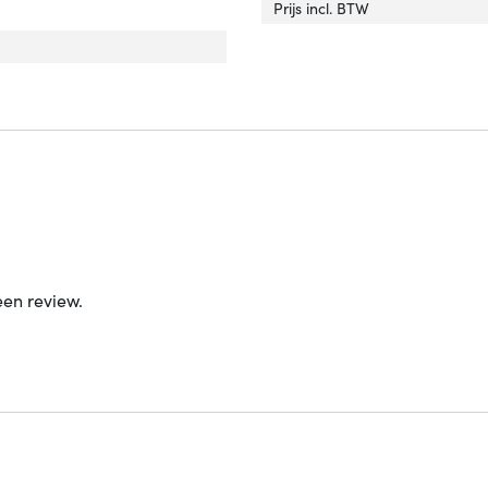
Prijs incl. BTW
rlengte'
ver 'Snoerlengte'
een review.