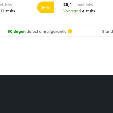
25,
cl. btw
excl. btw
50
Info
17 stuks
Voorraad
4 stuks
60 dagen
defect omruilgarantie
Stan