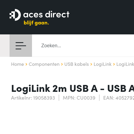
Home
Componenten
USB kabels
LogiLink
LogiLin
LogiLink 2m USB A - USB 
Artikelnr: 19058393
MPN: CU0039
EAN: 405279