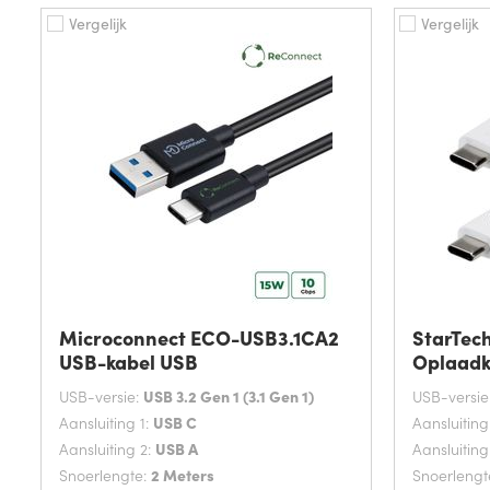
Vergelijk
Vergelijk
Microconnect ECO-USB3.1CA2
StarTec
USB-kabel USB
Oplaadk
USB-versie:
USB 3.2 Gen 1 (3.1 Gen 1)
USB-versie
Aansluiting 1:
USB C
Aansluiting
Aansluiting 2:
USB A
Aansluiting
Snoerlengte:
2 Meters
Snoerlengt