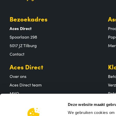
Bezoekadres
As
Aces Direct
Pro
Spoorlaan 298
Pop
5017 JZ Tilburg
Mer
Contact
Aces Direct
Kl
Over ons
Bet
Aces Direct team
Ver
MVO
Reto
Vacatures
Vee
Deze website maakt gebru
We gebruiken cookies om c