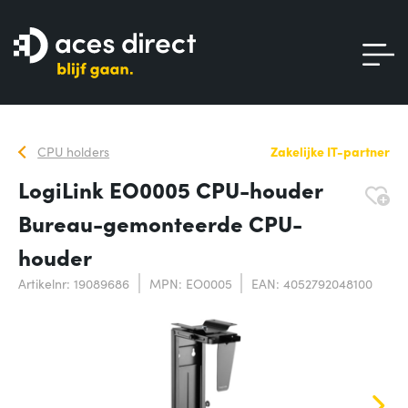
CPU holders
Zakelijke IT-partner
LogiLink EO0005 CPU-houder
Bureau-gemonteerde CPU-
houder
Artikelnr: 19089686
MPN: EO0005
EAN: 4052792048100