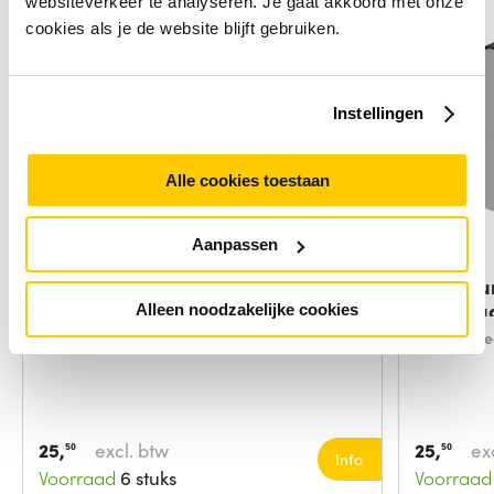
websiteverkeer te analyseren. Je gaat akkoord met onze
cookies als je de website blijft gebruiken.
Instellingen
Alle cookies toestaan
Aanpassen
Neomounts by Newstar Neomounts
Neomoun
cpu houder
cpu hou
Alleen noodzakelijke cookies
Soort:
CPU-houderwagentje
Soort:
Bure
25,
excl. btw
25,
ex
50
50
Info
Voorraad
6 stuks
Voorraad