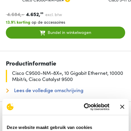
4.684,-
4.652,
69
excl. btw
13.9% korting
op de accessoires
Bundel in winkelwagen
Productinformatie
Cisco C9500-NM-8X=, 10 Gigabit Ethernet, 10000
Mbit/s, Cisco Catalyst 9500
Lees de volledige omschrijving
Specificaties
Ethernet interface type
10 Gigabit Ethernet
Deze website maakt gebruik van cookies
Ethernet LAN, data-overdrachtsnelheden
10000