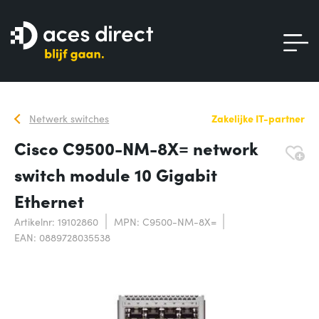
Netwerk switches
Zakelijke IT-partner
Cisco C9500-NM-8X= network
switch module 10 Gigabit
Ethernet
Artikelnr: 19102860
MPN: C9500-NM-8X=
EAN: 0889728035538