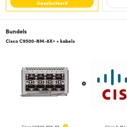
Geselecteerd
Bundels
Cisco C9500-NM-8X= + kabels
Cisco C9500-NM-8X=
Cisco 5-ft 