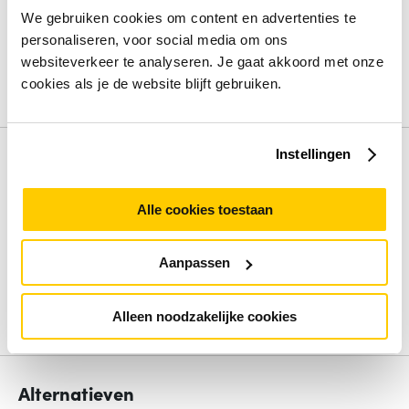
Megabit per seconde
We gebruiken cookies om content en advertenties te
Aantal moduleslots SPF+
8
personaliseren, voor social media om ons
Compatibiliteit
Cisco Catalyst 9500
websiteverkeer te analyseren. Je gaat akkoord met onze
Code geharmoniseerd systeem (HS)
85176990
cookies als je de website blijft gebruiken.
Bekijk alle specificaties
Instellingen
Review
Alle cookies toestaan
Beoordelingen binnenkort beschikbaar
Deel je ervaring met het product door het schrijven van een
Aanpassen
review.
Schrijf een review
Alleen noodzakelijke cookies
Alternatieven