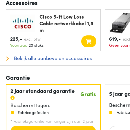
Accessoires
Cisco 5-ft Low Loss
Cable netwerkkabel 1,5
m
225,-
619,-
excl. btw
exc
Voorraad
20 stuks
Geen voor
Bekijk alle aanbevolen accessoires
Garantie
2 jaar standaard garantie
5 jaar g
Gratis
Bescherm
Beschermt tegen:
Fabric
Fabricagefouten
*
Fabrieksgarantie kan langer zijn dan 2 jaar