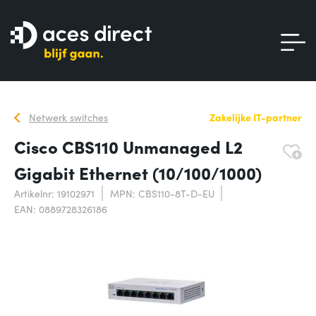
Netwerk switches
Zakelijke IT-partner
Cisco CBS110 Unmanaged L2
Gigabit Ethernet (10/100/1000)
Artikelnr: 19102971
MPN: CBS110-8T-D-EU
EAN: 0889728326186