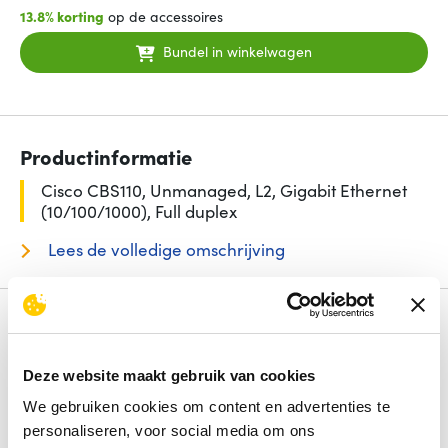
13.8% korting
op de accessoires
Bundel in winkelwagen
Productinformatie
Cisco CBS110, Unmanaged, L2, Gigabit Ethernet
(10/100/1000), Full duplex
Lees de volledige omschrijving
Specificaties
Aantal basis-switching RJ-45 Ethernet-poorten
8
Deze website maakt gebruik van cookies
Switch type
Unmanaged
Power over Ethernet (PoE)
Nee
We gebruiken cookies om content en advertenties te
Type basis-switching RJ-45 Ethernet-poorten
Gigabit
personaliseren, voor social media om ons