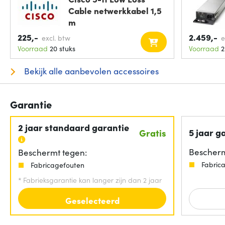
Cable netwerkkabel 1,5
m
225,-
2.459,-
excl. btw
e
Voorraad
20 stuks
Voorraad
2
Bekijk alle aanbevolen accessoires
Garantie
2 jaar standaard garantie
5 jaar g
Gratis
Bescherm
Beschermt tegen:
Fabric
Fabricagefouten
*
Fabrieksgarantie kan langer zijn dan 2 jaar
Geselecteerd