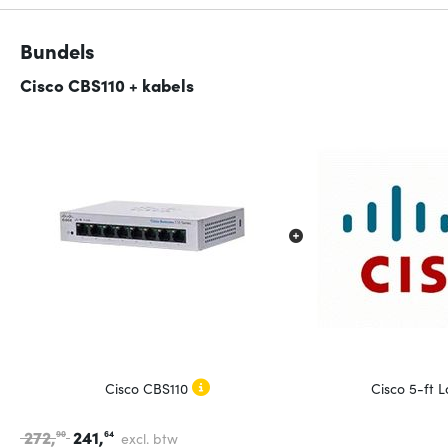
Bundels
Cisco CBS110 + kabels
Cisco CBS110
Cisco 5-ft 
272,
241,
90
64
excl. btw