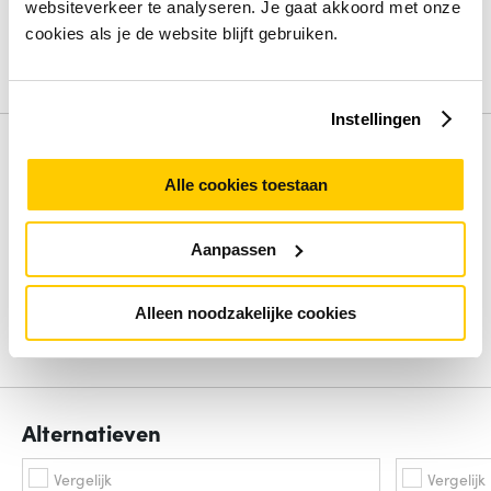
Ethernet (10/100/1000)
websiteverkeer te analyseren. Je gaat akkoord met onze
Koperen ethernetbekabelingstechnologie
10BASE-
cookies als je de website blijft gebruiken.
T,100BASE-TX,1000BASE-T
Bekijk alle specificaties
Instellingen
Review
Alle cookies toestaan
Beoordelingen binnenkort beschikbaar
Aanpassen
Deel je ervaring met het product door het schrijven van een
review.
Alleen noodzakelijke cookies
Schrijf een review
Alternatieven
Vergelijk
Vergelijk