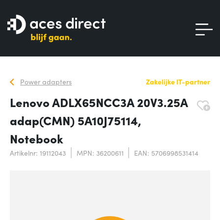
Power adapters
Zakelijke IT-partner
Lenovo ADLX65NCC3A 20V3.25A
adap(CMN) 5A10J75114,
Notebook
Artikelnr: 19112043
MPN: 36200611
EAN: 5706998531414