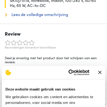
5A10J75114, Notebook, Indoor, 100-240 V, 50/60
Hz, 65 W, AC-to-DC
Lees de volledige omschrijving
Review
Beoordelingen binnenkort beschikbaar
Deel je ervaring met het product door het schrijven van een
review.
Schrijf een review
Deze website maakt gebruik van cookies
Alternatieven
We gebruiken cookies om content en advertenties te
personaliseren, voor social media om ons
Vergelijk
Vergelijk