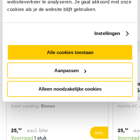
websiteverkeer te analyseren. Je gaat akkoord met onze
cookies als je de website blijft gebruiken.
Instellingen
Alle cookies toestaan
Aanpassen
NETGEAR PAV12V25 netvoeding &
Microco
Alleen noodzakelijke cookies
inverter
UKSURG
Bedoeld voor:
WLAN-toegangspunt
Snoerlengt
Soort voeding:
Binnen
Aantal AC 
25,
excl. btw
25,
ex
50
50
Info
Voorraad
1 stuk
Voorraad