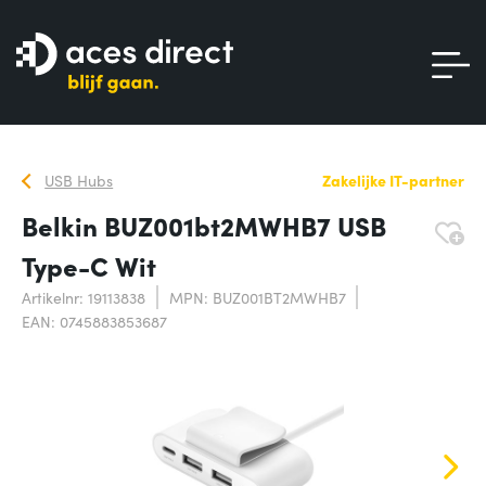
USB Hubs
Zakelijke IT-partner
Belkin BUZ001bt2MWHB7 USB
Type-C Wit
Artikelnr: 19113838
MPN: BUZ001BT2MWHB7
EAN: 0745883853687