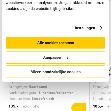
websiteverkeer te analyseren. Je gaat akkoord met onze
cookies als je de website blijft gebruiken.
Instellingen
Alle cookies toestaan
Aanpassen
Logitech Zone 305
ASUS TU
Alleen noodzakelijke cookies
Headset
Type product:
Headset
Type produ
Draagwijze:
Hoofdband
Draagwijz
Aanbevolen gebruik:
Kantoor/callcenter
Aanbevolen
Headset type:
Stereofonisch
Headset ty
105,-
excl. btw
105,-
e
Info