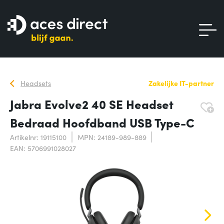
Headsets
Zakelijke IT-partner
Jabra Evolve2 40 SE Headset
Bedraad Hoofdband USB Type-C
Artikelnr: 19115100
MPN: 24189-989-889
EAN: 5706991028027