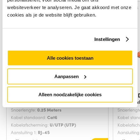
Vergelijk
Vergelijk
websiteverkeer te analyseren. Je gaat akkoord met onze
cookies als je de website blijft gebruiken.
Instellingen
Alle cookies toestaan
Aanpassen
Digitus DK-1617-0025/B
Digitus
Alleen noodzakelijke cookies
netwerkkabel Blauw
netwerk
Snoerlengte:
0.25 Meters
Snoerlengt
Kabel standaard:
Cat6
Kabel sta
Kabelafscherming:
U/UTP (UTP)
Kabelafsc
Aansluiting 1:
RJ-45
Aansluiting