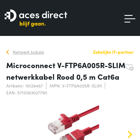
Netwerk kabels
Zakelijke IT-partner
Microconnect V-FTP6A005R-SLIM
netwerkkabel Rood 0,5 m Cat6a
Artikelnr: 19129467
MPN: V-FTP6A005R-SLIM
EAN: 5715063027790