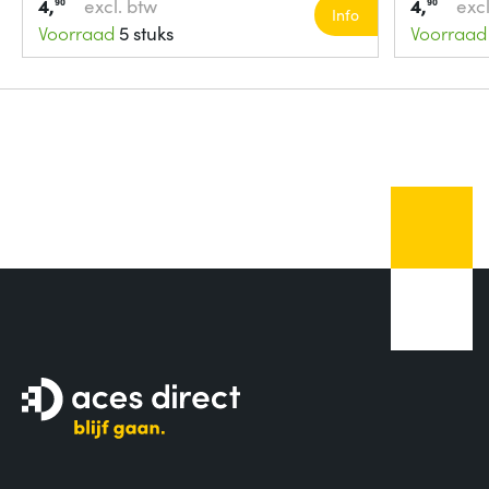
4,
excl. btw
4,
excl
90
90
Info
Voorraad
5 stuks
Voorraad