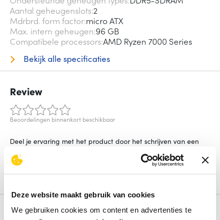
Ondersteunde geheugen types
DDR5-SDRAM
Aantal geheugenslots
2
Mdrbrd. form factor
micro ATX
Max. intern geheugen
96 GB
Compatibele processors
AMD Ryzen 7000 Series
Bekijk alle specificaties
Review
Beoordelingen binnenkort beschikbaar
Deel je ervaring met het product door het schrijven van een
review.
Schrijf een review
Deze website maakt gebruik van cookies
We gebruiken cookies om content en advertenties te
Alternatieven