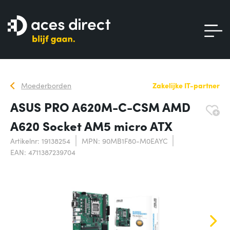
Moederborden
Zakelijke IT-partner
ASUS PRO A620M-C-CSM AMD
A620 Socket AM5 micro ATX
Artikelnr: 19138254
MPN: 90MB1F80-M0EAYC
EAN: 4711387239704