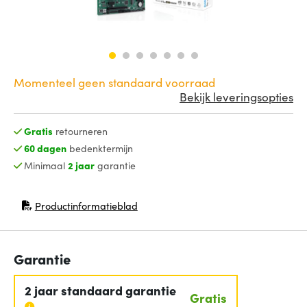
Momenteel geen standaard voorraad
Bekijk leveringsopties
Gratis
retourneren
60 dagen
bedenktermijn
Minimaal
2 jaar
garantie
Productinformatieblad
(opent in nieuw venster)
Garantie
2 jaar standaard garantie
Gratis