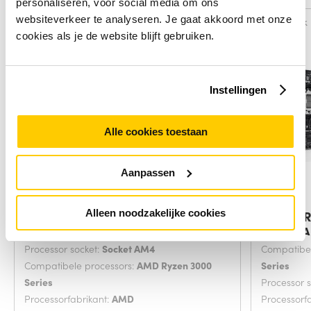
personaliseren, voor social media om ons
websiteverkeer te analyseren. Je gaat akkoord met onze
Vergelijk
Vergelijk
cookies als je de website blijft gebruiken.
Instellingen
Alle cookies toestaan
Aanpassen
Alleen noodzakelijke cookies
MSI B550M PRO-VDH WIFI
ASUS P
moederbord AMD B550
Socket 
Processor socket:
Socket AM4
Compatibel
Compatibele processors:
AMD Ryzen 3000
Series
Series
Processor 
Processorfabrikant:
AMD
Processorf