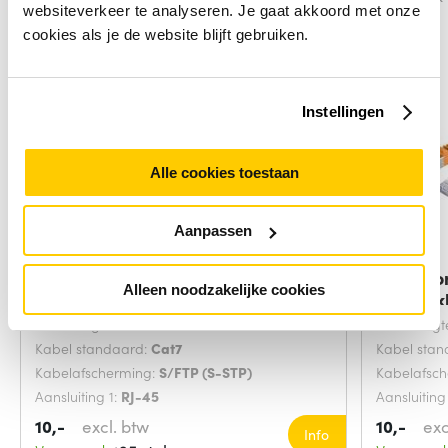
websiteverkeer te analyseren. Je gaat akkoord met onze
cookies als je de website blijft gebruiken.
Instellingen
Alle cookies toestaan
Aanpassen
Microconnect SFTP702G
Microco
Alleen noodzakelijke cookies
netwerkkabel Groen 2
netwerk
Snoerlengte:
2 Meters
Snoerlengt
Kabel standaard:
Cat7
Kabel sta
Kabelafscherming:
S/FTP (S-STP)
Kabelafsc
Aansluiting 1:
RJ-45
Aansluiting
10,-
excl. btw
10,-
exc
Info