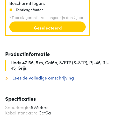
Beschermt tegen:
Fabricagefouten
*
Fabrieksgarantie kan langer zijn dan 2 jaar
Geselecteerd
Productinformatie
Lindy 47136, 5 m, Cat6a, S/FTP (S-STP), RJ-45, RJ-
45, Grijs
Lees de volledige omschrijving
Specificaties
Snoerlengte
5 Meters
Kabel standaard
Cat6a