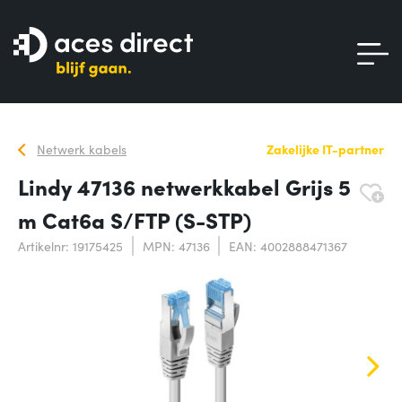
Netwerk kabels
Zakelijke IT-partner
Lindy 47136 netwerkkabel Grijs 5
m Cat6a S/FTP (S-STP)
Artikelnr: 19175425
MPN: 47136
EAN: 4002888471367