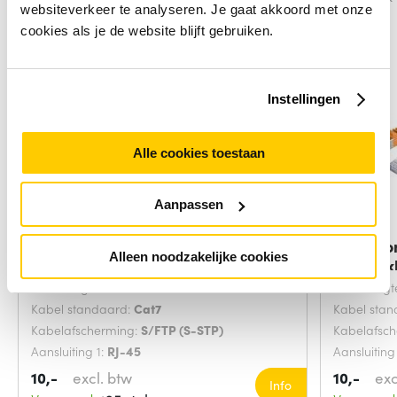
websiteverkeer te analyseren. Je gaat akkoord met onze
cookies als je de website blijft gebruiken.
Instellingen
Alle cookies toestaan
Aanpassen
Microconnect SFTP702G
Microco
Alleen noodzakelijke cookies
netwerkkabel Groen 2
netwerk
Snoerlengte:
2 Meters
Snoerlengt
Kabel standaard:
Cat7
Kabel sta
Kabelafscherming:
S/FTP (S-STP)
Kabelafsc
Aansluiting 1:
RJ-45
Aansluiting
10,-
excl. btw
10,-
exc
Info