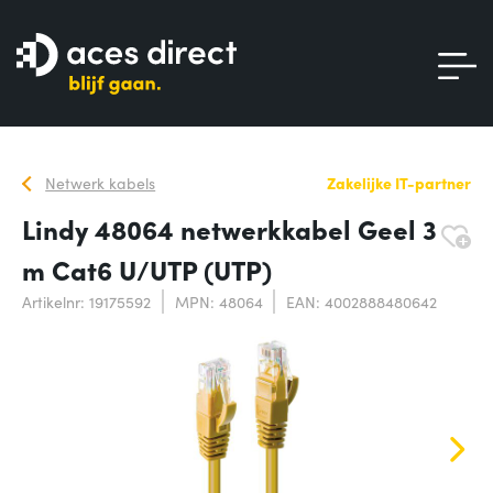
Netwerk kabels
Zakelijke IT-partner
Lindy 48064 netwerkkabel Geel 3
m Cat6 U/UTP (UTP)
Artikelnr: 19175592
MPN: 48064
EAN: 4002888480642