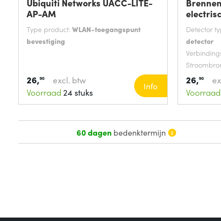
Ubiquiti Networks UACC-LITE-
Brennen
AP-AM
electris
Type product:
WLAN-toegangspunt
Detector t
bevestiging
detector
Verbinding
Stroombro
26,
26,
excl. btw
ex
90
90
Info
Voorraad
24 stuks
Voorraad
60 dagen
bedenktermijn