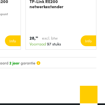
M200
TP-Link RE200
netwerkextender
spunt
28,
excl. btw
50
Info
Info
Voorraad
97 stuks
daard
2 jaar
garantie