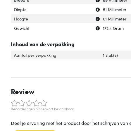
Uitleg over 'Diep
Verberg uitleg ov
Diepte
51 Millimeter
Uitleg over 'Hoog
Verberg uitleg o
Hoogte
61 Millimeter
Uitleg over 'Gewi
Verberg uitleg o
Gewicht
172.4 Gram
Inhoud van de verpakking
Aantal per verpakking
1 stuk(s)
Review
Beoordelingen binnenkort beschikbaar
Deel je ervaring met het product door het schrijven van 