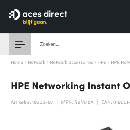
Home
Netwerk
Netwerk accessoires
HPE
HPE Netw
HPE Networking Instant 
Artikelnr: 19300797
MPN: R9M78A
EAN: 019001