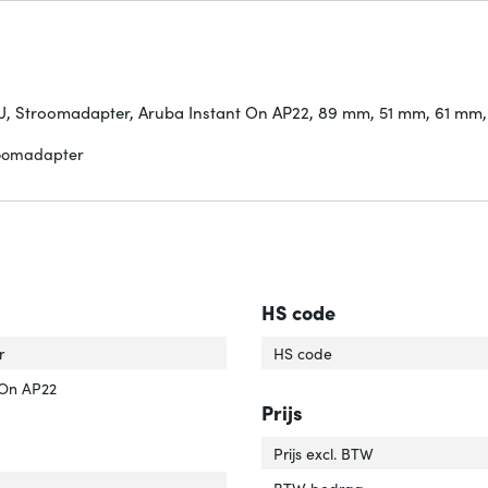
, Stroomadapter, Aruba Instant On AP22, 89 mm, 51 mm, 61 mm, 
roomadapter
HS code
 product'
ver 'Type product'
r
HS code
tibiliteit'
er 'Compatibiliteit'
 On AP22
Prijs
Prijs excl. BTW
dte'
ver 'Breedte'
BTW bedrag