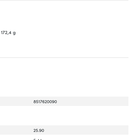
172,4 g
8517620090
25.90
5.44