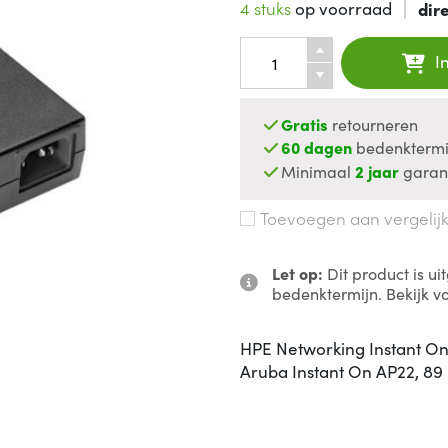
4 stuks
op voorraad
dir
I
Gratis
retourneren
60 dagen
bedenktermi
Minimaal
2 jaar
garan
Toevoegen aan vergelij
Let op:
Dit product is u
bedenktermijn. Bekijk v
HPE Networking Instant O
Aruba Instant On AP22, 89