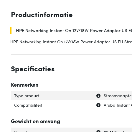
Productinformatie
HPE Networking Instant On 12V/18W Power Adaptor US EU
HPE Networking Instant On 12V/18W Power Adaptor US EU St
Specificaties
Kenmerken
Uitleg over 'Type
Verberg uitleg o
Type product
Stroomadapte
Uitleg over 'Compa
Verberg uitleg ov
Compatibiliteit
Aruba Instant
Gewicht en omvang
Uitleg over 'Bree
Verberg uitleg o
Breedte
89 Millimeter