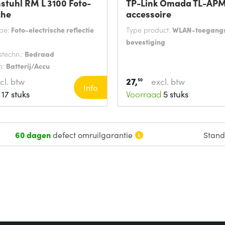
stuhl RM L 3100 Foto-
TP-Link Omada TL-AP
che
accessoire
ype:
Foto-electrische reflectie
Type product:
WLAN-toegang
bevestiging
stechn.:
Bedraad
n:
Batterij/Accu
27,
cl. btw
excl. btw
50
Info
17 stuks
Voorraad
5 stuks
60 dagen
defect omruilgarantie
Stan