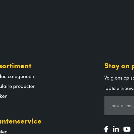
sortiment
Stay on 
ductcategorieën
Volg ons op so
ulaire producten
laatste nieuw
ken
Jouw e-mail
antenservice
alen