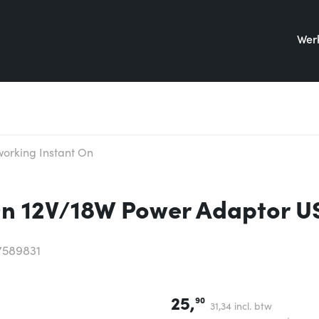
Werk
orking Instant On
On 12V/18W Power Adaptor U
7589831
25,
90
31,
34
incl. btw