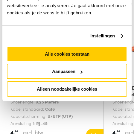
Vergelijk
Vergelijk
websiteverkeer te analyseren. Je gaat akkoord met onze
cookies als je de website blijft gebruiken.
Instellingen
Alle cookies toestaan
Aanpassen
Digitus DK-1617-0025/B
Digitus
Alleen noodzakelijke cookies
netwerkkabel Blauw
netwerk
Snoerlengte:
0.25 Meters
Snoerlengt
Kabel standaard:
Cat6
Kabel sta
Kabelafscherming:
U/UTP (UTP)
Kabelafsc
Aansluiting 1:
RJ-45
Aansluiting
4,
excl. btw
4,
excl
90
90