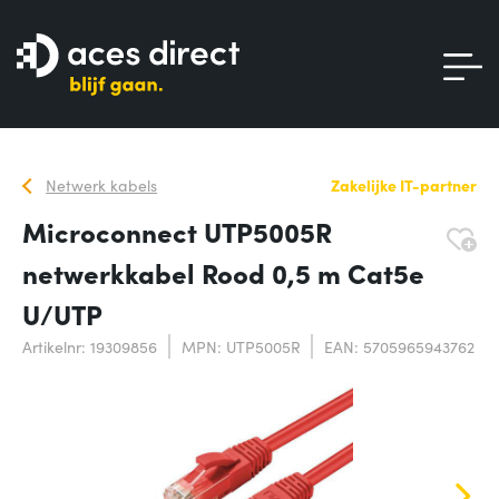
Netwerk kabels
Zakelijke IT-partner
Microconnect UTP5005R
netwerkkabel Rood 0,5 m Cat5e
U/UTP
Artikelnr: 19309856
MPN: UTP5005R
EAN: 5705965943762