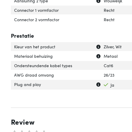
Uitleg over 'Aans
Verberg uitleg ov
Aansluiting 2 type
Vrouwelijk
Connector 1 vormfactor
Recht
Connector 2 vormfactor
Recht
Prestatie
Uitleg over 'Kleu
Verberg uitleg ov
Kleur van het product
Zilver, Wit
Uitleg over 'Mat
Verberg uitleg o
Materiaal behuizing
Metaal
Ondersteundende kabel types
Cat6
AWG draad omvang
26/23
Uitleg over 'Plug
Verberg uitleg o
Plug and play
Ja
Review