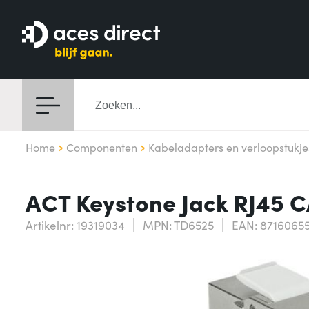
Home
Componenten
Kabeladapters en verloopstukje
ACT Keystone Jack RJ45 C
Artikelnr: 19319034
MPN: TD6525
EAN: 8716065