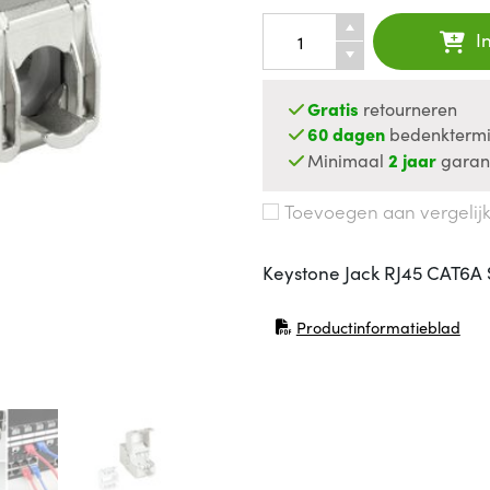
I
Gratis
retourneren
60 dagen
bedenktermi
Minimaal
2 jaar
garan
Toevoegen aan vergelij
Keystone Jack RJ45 CAT6A S
Productinformatieblad
(opent in nieuw venster)