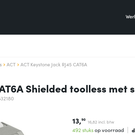
Werk
s
ACT
ACT Keystone Jack RJ45 CAT6A
AT6A Shielded toolless met s
532180
13,
90
16,
82
incl. btw
492 stuks
op voorraad
d