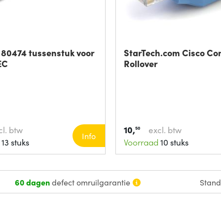
80474 tussenstuk voor
StarTech.com Cisco Co
EC
Rollover
10,
cl. btw
excl. btw
50
Info
13 stuks
Voorraad
10 stuks
60 dagen
defect omruilgarantie
Stan