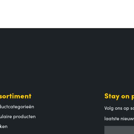
sortiment
Stay on 
ductcategorieën
Volg ons op so
ulaire producten
laatste nieuw
ken