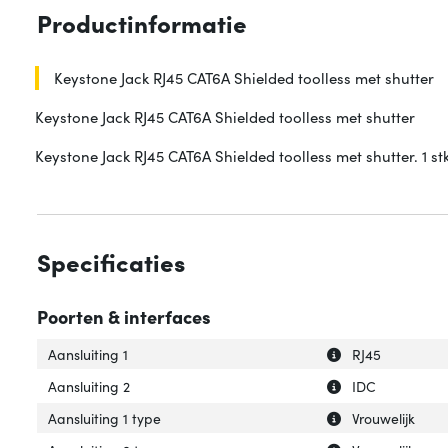
Productinformatie
Keystone Jack RJ45 CAT6A Shielded toolless met shutter
Keystone Jack RJ45 CAT6A Shielded toolless met shutter
Keystone Jack RJ45 CAT6A Shielded toolless met shutter. 1 st
Specificaties
Poorten & interfaces
Uitleg over 'Aansl
Verberg uitleg ov
Aansluiting 1
RJ45
Uitleg over 'Aansl
Verberg uitleg ov
Aansluiting 2
IDC
Uitleg over 'Aansl
Verberg uitleg ov
Aansluiting 1 type
Vrouwelijk