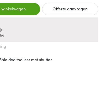
n winkelwagen
Offerte aanvragen
jn
tie
king
hielded toolless met shutter