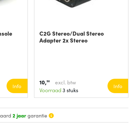
nsole
C2G Stereo/Dual Stereo
Adapter 2x Stereo
10,
excl. btw
50
Info
Info
Voorraad
3 stuks
daard
2 jaar
garantie