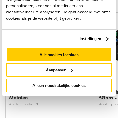
Alternatieven
personaliseren, voor social media om ons
websiteverkeer te analyseren. Je gaat akkoord met onze
Vergelijk
Vergelijk
cookies als je de website blijft gebruiken.
Instellingen
Alle cookies toestaan
Aanpassen
Alleen noodzakelijke cookies
StarTech.com 7-Port USB 2.0 hub -
StarTech
Metalen
5Gbps -
Aantal poorten:
7
Aantal poo