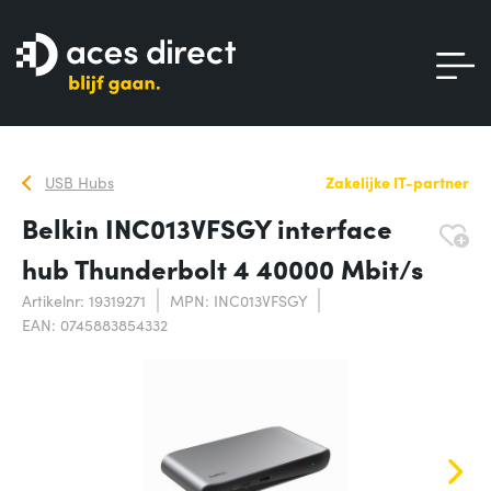
USB Hubs
Zakelijke IT-partner
Belkin INC013VFSGY interface
hub Thunderbolt 4 40000 Mbit/s
Artikelnr: 19319271
MPN: INC013VFSGY
EAN: 0745883854332