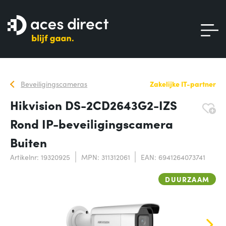
Beveiligingscameras
Zakelijke IT-partner
Hikvision DS-2CD2643G2-IZS
Rond IP-beveiligingscamera
Buiten
Artikelnr: 19320925
MPN: 311312061
EAN: 6941264073741
DUURZAAM