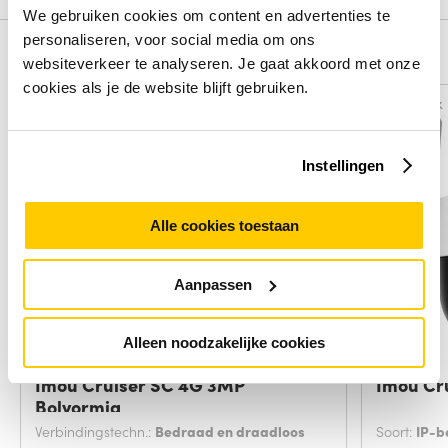
We gebruiken cookies om content en advertenties te
personaliseren, voor social media om ons
Alternatieven
websiteverkeer te analyseren. Je gaat akkoord met onze
cookies als je de website blijft gebruiken.
Vergelijk
Vergelijk
Instellingen
Alle cookies toestaan
Aanpassen
Alleen noodzakelijke cookies
Imou Cruiser SC 4G 3MP
Imou Cru
Bolvormig
Verbindingstechn.:
Bedraad en draadloos
Soort:
IP-b