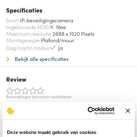
Specificaties
Soort
IP-beveiligingscamera
Ingebouwde HDD
Nee
Maximum resolutie
2688 x 1520 Pixels
Montagewijze
Plafond/muur
Dag/nacht modus
Ja
Bekijk alle specificaties
Review
Beoordelingen binnenkort beschikbaar
Deel je ervaring met het product door het schrijven van een
review.
Schrijf een review
Deze website maakt gebruik van cookies