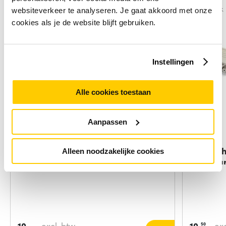
Vergelijk
Vergelijk
websiteverkeer te analyseren. Je gaat akkoord met onze
cookies als je de website blijft gebruiken.
Instellingen
Alle cookies toestaan
Aanpassen
DeLOCK HDMI Adapter 19-p HDMI
StarTec
Alleen noodzakelijke cookies
Zwart
Seri&eu
10,-
excl. btw
10,
exc
50