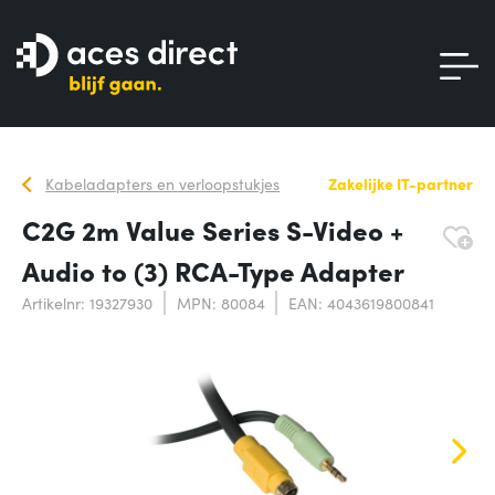
Kabeladapters en verloopstukjes
Zakelijke IT-partner
C2G 2m Value Series S-Video +
Audio to (3) RCA-Type Adapter
Artikelnr: 19327930
MPN: 80084
EAN: 4043619800841