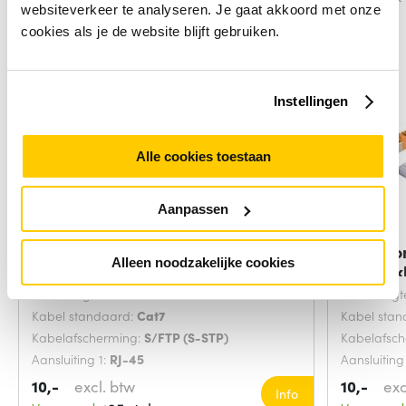
websiteverkeer te analyseren. Je gaat akkoord met onze
cookies als je de website blijft gebruiken.
Instellingen
Alle cookies toestaan
Aanpassen
Microconnect SFTP702G
Microco
Alleen noodzakelijke cookies
netwerkkabel Groen 2
netwerk
Snoerlengte:
2 Meters
Snoerlengt
Kabel standaard:
Cat7
Kabel sta
Kabelafscherming:
S/FTP (S-STP)
Kabelafsc
Aansluiting 1:
RJ-45
Aansluiting
10,-
excl. btw
10,-
exc
Info