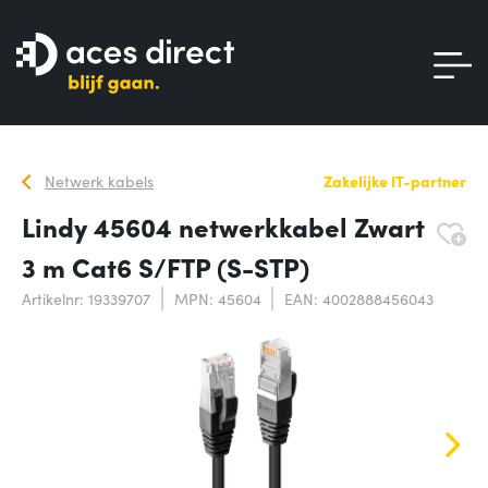
Netwerk kabels
Zakelijke IT-partner
Lindy 45604 netwerkkabel Zwart
3 m Cat6 S/FTP (S-STP)
Artikelnr: 19339707
MPN: 45604
EAN: 4002888456043