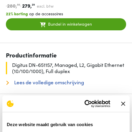
280,
279,
50
29
excl. btw
22% korting
op de accessoires
Bundel in winkelwagen
Productinformatie
Digitus DN-651157, Managed, L2, Gigabit Ethernet
(10/100/1000), Full duplex
Lees de volledige omschrijving
Specificaties
Aantal basis-switching RJ-45 Ethernet-poorten
8
Switch type
Managed
Deze website maakt gebruik van cookies
Power over Ethernet (PoE)
Nee