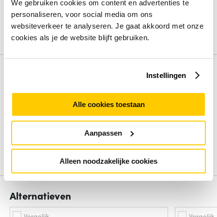
We gebruiken cookies om content en advertenties te
Type basis-switching RJ-45 Ethernet-poorten
Gigabit
Ethernet (10/100/1000)
personaliseren, voor social media om ons
Switch-laag
L2
websiteverkeer te analyseren. Je gaat akkoord met onze
cookies als je de website blijft gebruiken.
Bekijk alle specificaties
Review
Instellingen
Beoordelingen binnenkort beschikbaar
Alle cookies toestaan
Deel je ervaring met het product door het schrijven van een
review.
Aanpassen
Schrijf een review
Alleen noodzakelijke cookies
Alternatieven
Vergelijk
Vergelijk