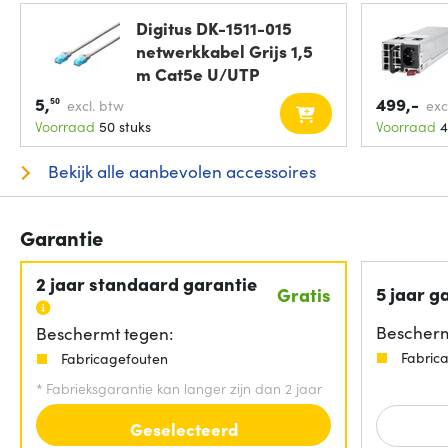
Digitus DK-1511-015
netwerkkabel Grijs 1,5
m Cat5e U/UTP
5,
499,-
50
excl. btw
exc
Voorraad
50 stuks
Voorraad
4
Bekijk alle aanbevolen accessoires
Garantie
2 jaar standaard garantie
5 jaar g
Gratis
Bescherm
Beschermt tegen:
Fabric
Fabricagefouten
*
Fabrieksgarantie kan langer zijn dan 2 jaar
Geselecteerd