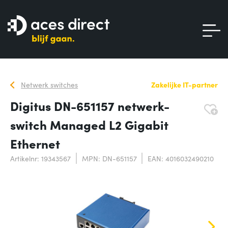
Netwerk switches
Zakelijke IT-partner
Digitus DN-651157 netwerk-
switch Managed L2 Gigabit
Ethernet
Artikelnr: 19343567
MPN: DN-651157
EAN: 4016032490210