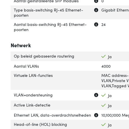
Uitleg over 'Aan
Verberg uitleg o
Aantal geïnstalleerde SFP modules
0
Uitleg over 'Typ
Verberg uitleg o
Type basis-switching RJ-45 Ethernet-
Gigabit Ethern
poorten
Uitleg over 'Aan
Verberg uitleg o
Aantal basis-switching RJ-45 Ethernet-
24
poorten
Netwerk
Op beleid gebaseerde routering
Ja
Aantal VLANs
4000
Virtuele LAN-functies
MAC address-
VLAN,Private 
VLAN,Tagged V
Uitleg over 'VLA
Verberg uitleg o
VLAN=ondersteuning
Ja
Active Link-detectie
Ja
Uitleg over 'Eth
Verberg uitleg o
Ethernet LAN, data-overdrachtsnelheden
10,100,1000 Me
Head-of-line (HOL) blocking
Ja