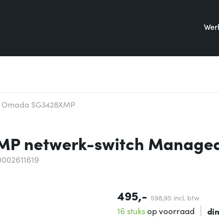
Werk
k Omada SG3428XMP
P netwerk-switch Managed 
0002611619
495,-
598,
95
incl. btw
16 stuks
op voorraad
di