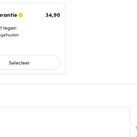
arantie
34,
90
 tegen:
agefouten
Selecteer