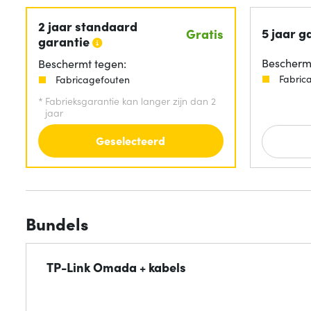
2 jaar standaard
5 jaar g
Gratis
garantie
Beschermt
Beschermt tegen:
Fabric
Fabricagefouten
*
Fabrieksgarantie kan langer zijn dan 2
jaar
Geselecteerd
Bundels
TP-Link Omada + kabels