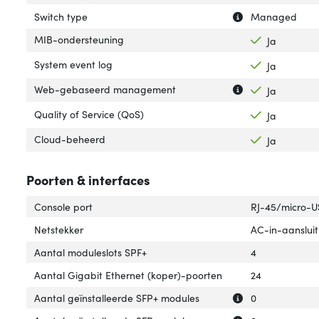
Uitleg over 'Swit
Verberg uitleg ov
Switch type
Managed
MIB-ondersteuning
Ja
System event log
Ja
Uitleg over 'W
Verberg uitleg
Web-gebaseerd management
Ja
Quality of Service (QoS)
Ja
Cloud-beheerd
Ja
Poorten & interfaces
Console port
RJ-45/micro-
Netstekker
AC-in-aansluit
Aantal moduleslots SPF+
4
Aantal Gigabit Ethernet (koper)-poorten
24
Uitleg over 'Aan
Verberg uitleg o
Aantal geïnstalleerde SFP+ modules
0