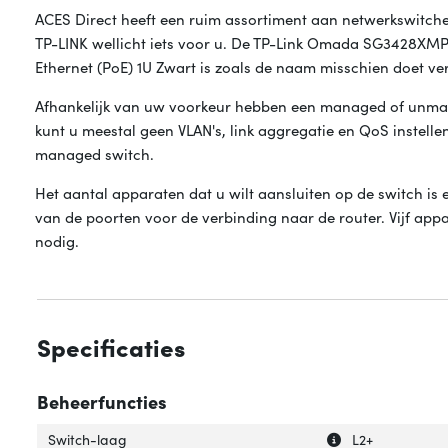
ACES Direct heeft een ruim assortiment aan netwerkswitche
TP-LINK wellicht iets voor u. De TP-Link Omada SG3428XMP
Ethernet (PoE) 1U Zwart is zoals de naam misschien doet
Afhankelijk van uw voorkeur hebben een managed of unm
kunt u meestal geen VLAN's, link aggregatie en QoS instellen
managed switch.
Het aantal apparaten dat u wilt aansluiten op de switch is 
van de poorten voor de verbinding naar de router. Vijf app
nodig.
Specificaties
Beheerfuncties
Uitleg over 'Swit
Verberg uitleg o
Switch-laag
L2+