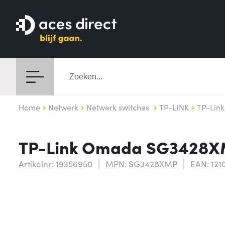
Home
Netwerk
Netwerk switches
TP-LINK
TP-Lin
TP-Link Omada SG3428XM
Artikelnr: 19356950
MPN: SG3428XMP
EAN: 121