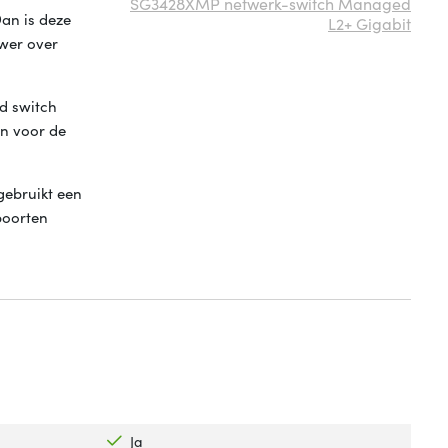
SG3428XMP netwerk-switch Managed
an is deze
L2+ Gigabit
wer over
d switch
an voor de
gebruikt een
poorten
Ja