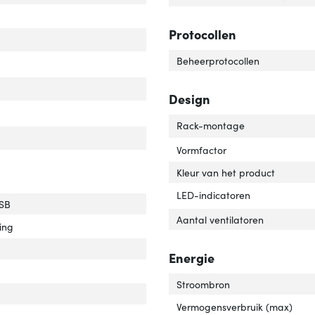
ch type'
er 'Switch type'
Protocollen
Beheerprotocollen
eb-gebaseerd management'
 over 'Web-gebaseerd management'
Design
Rack-montage
Vormfactor
Kleur van het product
LED-indicatoren
USB
Aantal ventilatoren
ing
Energie
Stroombron
tal geïnstalleerde SFP+ modules'
ver 'Aantal geïnstalleerde SFP+ modules'
Vermogensverbruik (max)