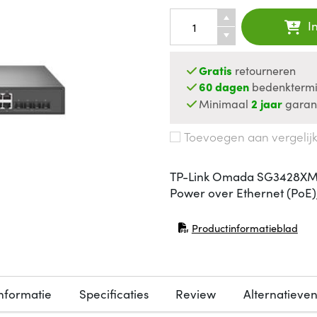
I
Gratis
retourneren
60 dagen
bedenktermi
Minimaal
2 jaar
garan
Toevoegen aan vergelij
TP-Link Omada SG3428XMP,
Power over Ethernet (PoE)
Productinformatieblad
(opent in nieuw venster)
nformatie
Specificaties
Review
Alternatieve