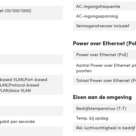
tal geïnstalleerde SFP modules'
ver 'Aantal geïnstalleerde SFP modules'
AC-ingangsfrequentie
e basis-switching RJ-45 Ethernet-poorten'
ver 'Type basis-switching RJ-45 Ethernet-poorten'
et (10/100/1000)
AC-ingangsspanning
tal basis-switching RJ-45 Ethernet-poorten'
ver 'Aantal basis-switching RJ-45 Ethernet-poorten'
Vermogenstoevoer inclusief
Power over Ethernet (Po
Power over Ethernet (PoE)
Aantal Power over Ethernet pl
poorten
based VLAN,Port-based
Totaal Power over Ethernet (
VLAN,Protocol-based
LAN,Voice VLAN
Eisen aan de omgeving
N=ondersteuning'
ver 'VLAN=ondersteuning'
Bedrijfstemperatuur (T-T)
Temp. bij opslag
ernet LAN, data-overdrachtsnelheden'
ver 'Ethernet LAN, data-overdrachtsnelheden'
gabit per seconde
Rel. luchtvochtigheid in bedrijf