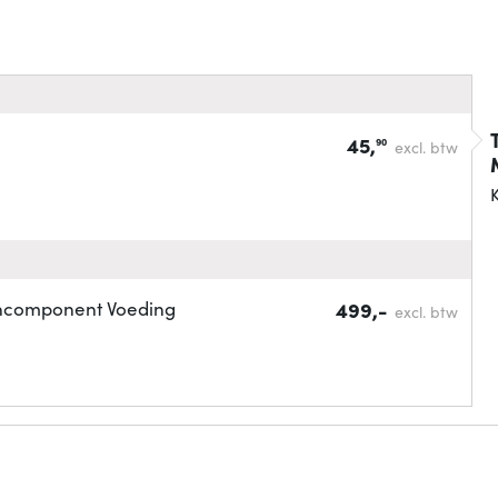
45,
90
excl. btw
K
chcomponent Voeding
499,-
excl. btw