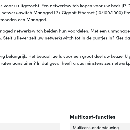
s voor u uitgezocht. Een netwerkswitch kopen voor uw bedrijf? D
 netwerk-switch Managed L2+ Gigabit Ethernet (10/100/1000) Po
 vermoeden een Managed.
anaged netwerkswitch beiden hun voordelen. Met een unmanage
. Stelt u liever zelf uw netwerkswitch tot in de puntjes in? Kies d
erg belangrijk. Het bepaalt zelfs voor een groot deel uw keuze. U 
araten aansluiten? In dat geval heeft u dus minstens zes netwerk
Multicast-functies
ch-laag'
ver 'Switch-laag'
Multicast-ondersteuning