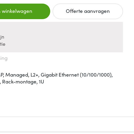
n winkelwagen
Offerte aanvragen
jn
tie
king
 Managed, L2+, Gigabit Ethernet (10/100/1000),
, Rack-montage, 1U
n