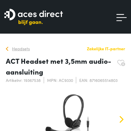
Headsets
Zakelijke IT-partner
ACT Headset met 3,5mm audio-
aansluiting
Artikelnr: 19367538
MPN: AC9330
EAN: 8716065514803