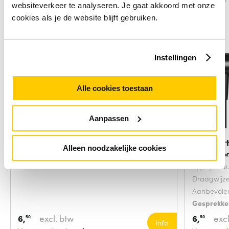
websiteverkeer te analyseren. Je gaat akkoord met onze
cookies als je de website blijft gebruiken.
Instellingen
Alle cookies toestaan
Aanpassen
JLC Samsung 3.5mm EHS61ASFBE
JLC Mat
Alleen noodzakelijke cookies
EA Black
Microfo
Type produ
Draagwijz
Aanbevolen
Gesprekke
Verbinding
6,
excl. btw
6,
excl
50
50
Info