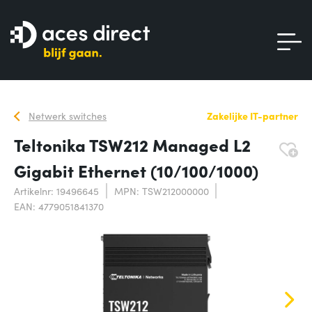
Netwerk switches
Zakelijke IT-partner
Teltonika TSW212 Managed L2
Gigabit Ethernet (10/100/1000)
Artikelnr: 19496645
MPN: TSW212000000
EAN: 4779051841370