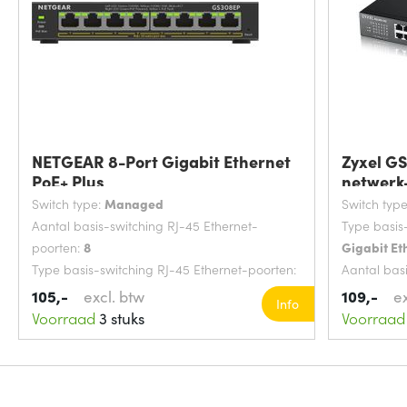
NETGEAR 8-Port Gigabit Ethernet
Zyxel G
PoE+ Plus
netwerk
Switch type:
Managed
Switch typ
Aantal basis-switching RJ-45 Ethernet-
Type basis
poorten:
8
Gigabit Et
Type basis-switching RJ-45 Ethernet-poorten:
Aantal bas
Gigabit Ethernet (10/100/1000)
poorten:
2
105,-
excl. btw
109,-
e
Info
MAC-adrestabel:
4000 entries
MAC-adres
Voorraad
3 stuks
Voorraad