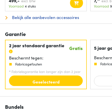
499,-
7,
excl. btw
excl. 
Voorraad
4 stuks
Voorraad
9
Bekijk alle aanbevolen accessoires
Garantie
2 jaar standaard garantie
5 jaar g
Gratis
Bescherm
Beschermt tegen:
Fabric
Fabricagefouten
*
Fabrieksgarantie kan langer zijn dan 2 jaar
Geselecteerd
Bundels