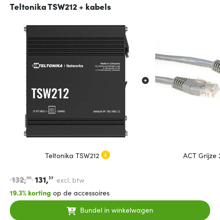
Teltonika TSW212 + kabels
Teltonika TSW212
ACT Grijze
132,
131,
90
37
excl. btw
19.3% korting
op de accessoires
Bundel in winkelwagen