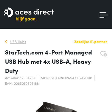
USB Hubs
Zakelijke IT-partner
StarTech.com 4-Port Managed
USB Hub met 4x USB-A, Heavy
Duty
Artikelnr: 19504907
MPN: 5G4AINDRM-USB-A-HUB
EAN: 0065030898188