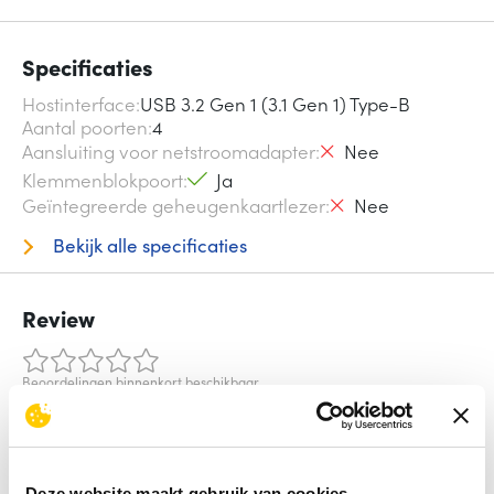
Specificaties
Hostinterface
USB 3.2 Gen 1 (3.1 Gen 1) Type-B
Aantal poorten
4
Aansluiting voor netstroomadapter
Nee
Klemmenblokpoort
Ja
Geïntegreerde geheugenkaartlezer
Nee
Bekijk alle specificaties
Review
Beoordelingen binnenkort beschikbaar
Deel je ervaring met het product door het schrijven van een
review.
Deze website maakt gebruik van cookies