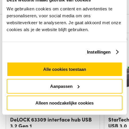
Schrijf een review
We gebruiken cookies om content en advertenties te
personaliseren, voor social media om ons
websiteverkeer te analyseren. Je gaat akkoord met onze
Alternatieven
cookies als je de website blijft gebruiken.
Vergelijk
Vergelijk
Instellingen
Alle cookies toestaan
Aanpassen
Alleen noodzakelijke cookies
DeLOCK 63309 interface hub USB
StarTech
3.2 Gen 1
USB 3.0