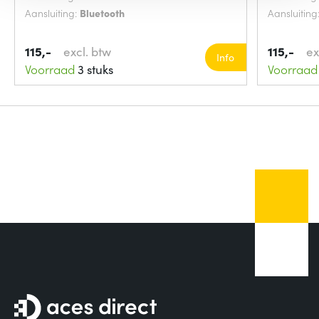
Aansluiting:
Bluetooth
Aansluiting
115,-
excl. btw
115,-
ex
Info
Voorraad
3 stuks
Voorraad