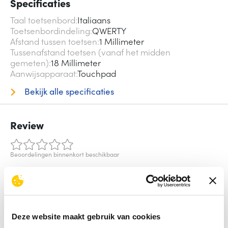
Specificaties
Taal toetsenbord
Italiaans
Toetsenbordindeling
QWERTY
Afstand tussen toetsen
1 Millimeter
Tussenafstand toetsen (vanaf het midden
gemeten)
18 Millimeter
Aanwijsapparaat
Touchpad
Bekijk alle specificaties
Review
Beoordelingen binnenkort beschikbaar
Deel je ervaring met het product door het schrijven van een
review.
Schrijf een review
Deze website maakt gebruik van cookies