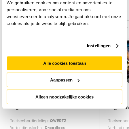
We gebruiken cookies om content en advertenties te
personaliseren, voor social media om ons
Alternatieven
websiteverkeer te analyseren. Je gaat akkoord met onze
cookies als je de website blijft gebruiken.
Vergelijk
Vergelijk
Instellingen
Alle cookies toestaan
Aanpassen
Alleen noodzakelijke cookies
Logitech Slim Folio
Logitech
Toetsenbordindeling:
QWERTZ
Toetsenbor
Verbindingstechn.:
Draadloos
Verbinding