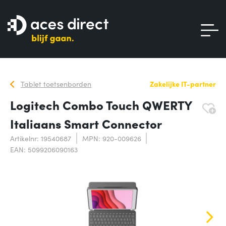
Tablet toetsenborden
Zakelijke IT-partner
Logitech Combo Touch QWERTY
Italiaans Smart Connector
Artikelnr: 19540687
MPN: 920-009626
EAN: 5099206090163