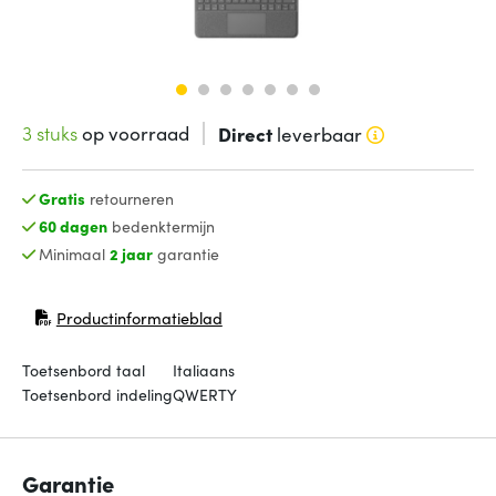
3 stuks
op voorraad
Direct
leverbaar
Gratis
retourneren
60 dagen
bedenktermijn
Minimaal
2 jaar
garantie
Productinformatieblad
(opent in nieuw venster)
Toetsenbord taal
Italiaans
Toetsenbord indeling
QWERTY
Garantie