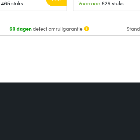
465 stuks
Voorraad
629 stuks
60 dagen
defect omruilgarantie
Stan