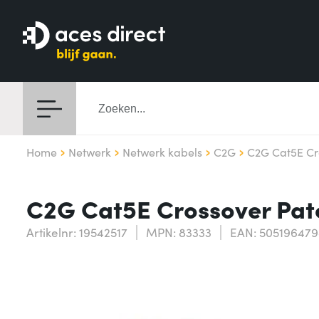
Home
Netwerk
Netwerk kabels
C2G
C2G Cat5E Cr
C2G Cat5E Crossover Pat
Artikelnr: 19542517
MPN: 83333
EAN: 50519647