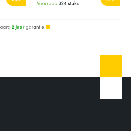
Voorraad
324 stuks
daard
2 jaar
garantie