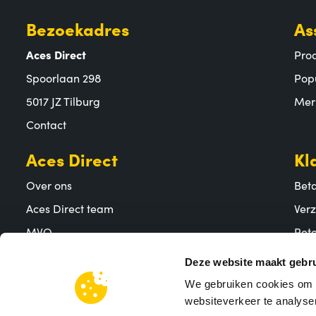
Bezoekadres
As
Aces Direct
Pro
Spoorlaan 298
Pop
5017 JZ Tilburg
Mer
Contact
Aces Direct
Kl
Over ons
Bet
Aces Direct team
Ver
MVO
Reto
Vacatures
Vee
Deze website maakt gebru
We gebruiken cookies om c
websiteverkeer te analyser