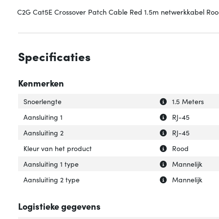
C2G Cat5E Crossover Patch Cable Red 1.5m netwerkkabel Roo
Specificaties
Kenmerken
Uitleg over 'Snoe
Verberg uitleg o
Snoerlengte
1.5 Meters
Uitleg over 'Aansl
Verberg uitleg ov
Aansluiting 1
RJ-45
Uitleg over 'Aansl
Verberg uitleg ov
Aansluiting 2
RJ-45
Uitleg over 'Kleu
Verberg uitleg ov
Kleur van het product
Rood
Uitleg over 'Aansl
Verberg uitleg ov
Aansluiting 1 type
Mannelijk
Uitleg over 'Aans
Verberg uitleg ov
Aansluiting 2 type
Mannelijk
Logistieke gegevens