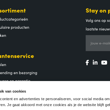
sortiment
Stay on 
ductcategorieën
Volg ons op so
ulaire producten
laatste nieuw
ken
Jouw e-mail
antenservice
alen
zending en bezorging
uren en garantie
lgestelde vragen
ik van cookies
ontent en advertenties te personaliseren, voor social media o
en. Je gaat akkoord met onze cookies als je de website blijft ge