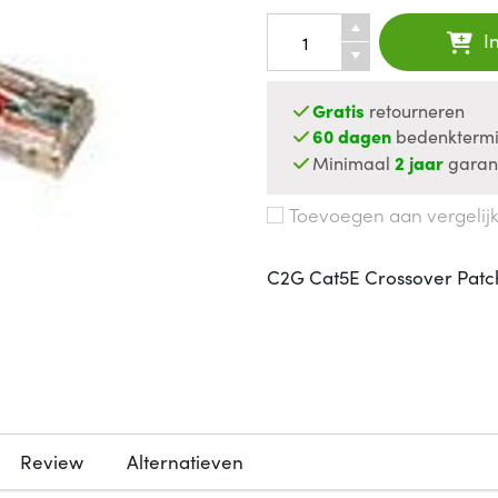
I
Gratis
retourneren
60 dagen
bedenktermi
Minimaal
2 jaar
garan
Toevoegen aan vergelij
C2G Cat5E Crossover Patch 
Review
Alternatieven