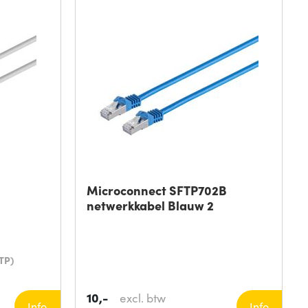
Microconnect SFTP702B
netwerkkabel Blauw 2
TP)
10,-
excl. btw
Info
Info