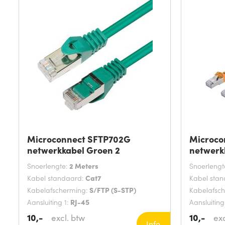
Microconnect SFTP702G
Microco
netwerkkabel Groen 2
netwerk
Snoerlengte:
2 Meters
Snoerlengt
Kabel standaard:
Cat7
Kabel sta
Kabelafscherming:
S/FTP (S-STP)
Kabelafsc
Aansluiting 1:
RJ-45
Aansluiting
10,-
10,-
excl. btw
exc
Info