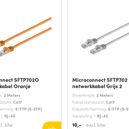
nnect SFTP702O
Microconnect SFTP702
kabel Oranje
netwerkkabel Grijs 2
e:
2 Meters
Snoerlengte:
2 Meters
ndaard:
Cat7
Kabel standaard:
Cat7
herming:
S/FTP (S-STP)
Kabelafscherming:
S/FTP (S-S
 1:
RJ-45
Aansluiting 1:
RJ-45
10,-
l. btw
excl. btw
Info