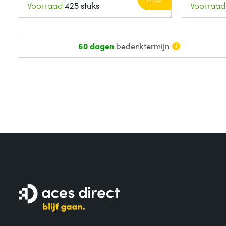
Voorraad
425 stuks
Voorraad
60 dagen
bedenktermijn