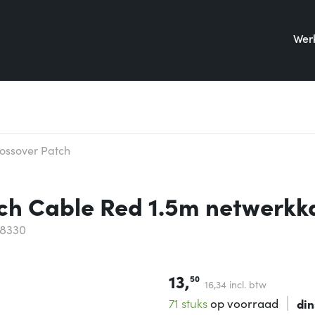
Werk
ossover Patch
ch Cable Red 1.5m netwerkk
98330
13,
50
16,
34
incl. btw
71 stuks
op voorraad
din