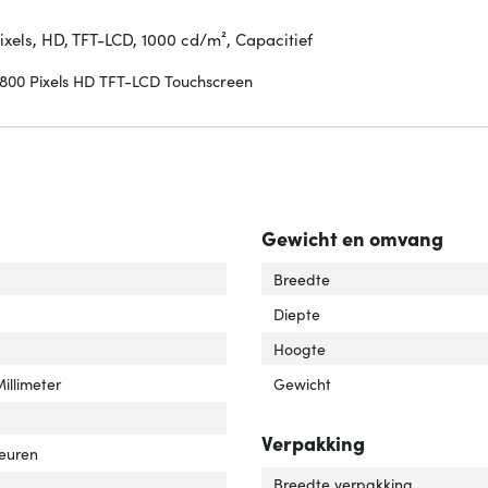
Pixels, HD, TFT-LCD, 1000 cd/m², Capacitief
x 800 Pixels HD TFT-LCD Touchscreen
Gewicht en omvang
ische contrastverhouding'
ver 'Typische contrastverhouding'
Breedte
ldschermdiag.'
ver 'Beeldschermdiag.'
Diepte
Hoogte
Millimeter
Gewicht
spronkelijke beeldverhouding'
ver 'Oorspronkelijke beeldverhouding'
Verpakking
leuren
Breedte verpakking
oek, verticaal'
er 'Kijkhoek, verticaal'