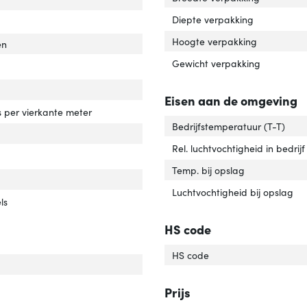
Diepte verpakking
hoek, horizontaal'
er 'Kijkhoek, horizontaal'
Hoogte verpakking
onstijd'
er 'Responstijd'
en
Gewicht verpakking
backlight'
er 'LED backlight'
h screen type'
ver 'Touch screen type'
Eisen aan de omgeving
erheid'
ver 'Helderheid'
 per vierkante meter
Bedrijfstemperatuur (T-T)
e beeldscherm'
ver 'Type beeldscherm'
Rel. luchtvochtigheid in bedrijf
chscreen'
ver 'Touchscreen'
Temp. bij opslag
ype'
ver 'HD type'
Luchtvochtigheid bij opslag
utie'
er 'Resolutie'
ls
HS code
HS code
r van het product'
er 'Kleur van het product'
n time between failures (MTBF)'
ver 'Mean time between failures (MTBF)'
Prijs