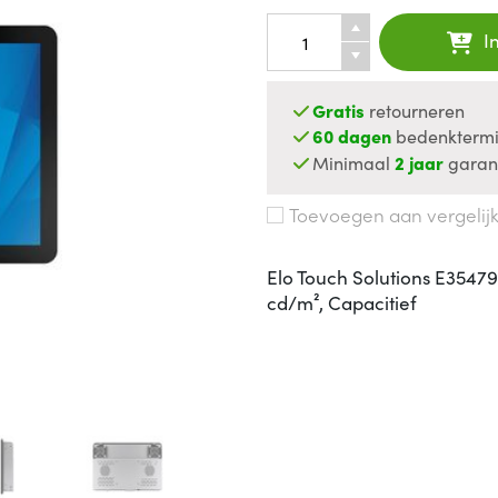
I
Gratis
retourneren
60 dagen
bedenktermi
Minimaal
2 jaar
garan
Toevoegen aan vergelij
Elo Touch Solutions E354792
cd/m², Capacitief