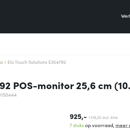
Werk
ns
Elo Touch Solutions E354792
92 POS-monitor 25,6 cm (10.
3150444
925,-
1.119,
25
incl. btw
7 stuks
op voorraad,
meer 