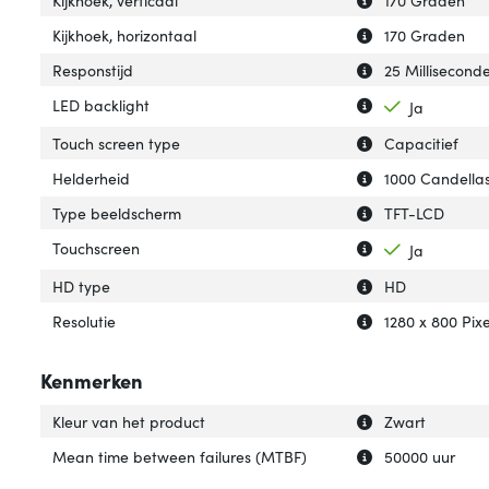
Kijkhoek, verticaal
170 Graden
Uitleg over 'Kijk
Verberg uitleg ov
Kijkhoek, horizontaal
170 Graden
Uitleg over 'Resp
Verberg uitleg ov
Responstijd
25 Millisecond
Uitleg over 'LED 
Verberg uitleg ov
LED backlight
Ja
Uitleg over 'Touc
Verberg uitleg o
Touch screen type
Capacitief
Uitleg over 'Held
Verberg uitleg o
Helderheid
1000 Candellas
Uitleg over 'Typ
Verberg uitleg o
Type beeldscherm
TFT-LCD
Uitleg over 'Tou
Verberg uitleg o
Touchscreen
Ja
Uitleg over 'HD t
Verberg uitleg o
HD type
HD
Uitleg over 'Resol
Verberg uitleg ov
Resolutie
1280 x 800 Pixe
Kenmerken
Uitleg over 'Kleu
Verberg uitleg ov
Kleur van het product
Zwart
Uitleg over 'Mea
Verberg uitleg o
Mean time between failures (MTBF)
50000 uur