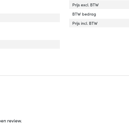
Prijs excl. BTW
BTW bedrag
face'
er 'Interface'
Prijs incl. BTW
e stroombron'
ver 'Type stroombron'
mogen'
ver 'Vermogen'
een review.