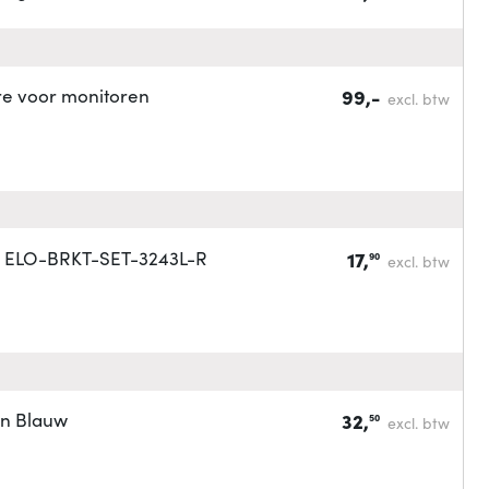
ire voor monitoren
99,-
excl. btw
ion ELO-BRKT-SET-3243L-R
17,
90
excl. btw
en Blauw
32,
50
excl. btw