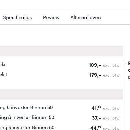
Specificaties
Review
Alternatieven
kit
109,-
excl. btw
kit
179,-
excl. btw
K
ing & inverter Binnen 50
41,
50
excl. btw
ing & inverter Binnen 50
37,-
excl. btw
ing & inverter Binnen 50
44,
90
excl. btw