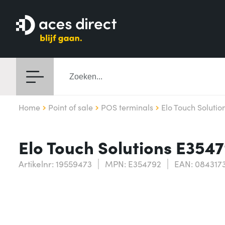
Home
Point of sale
POS terminals
Elo Touch Solutio
Elo Touch Solutions E3547
Artikelnr: 19559473
MPN: E354792
EAN: 084317