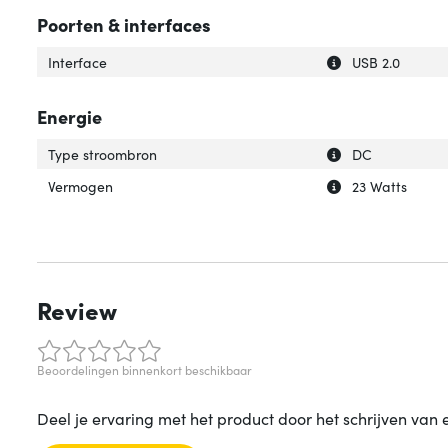
Poorten & interfaces
Uitleg over 'Inter
Verberg uitleg ov
Interface
USB 2.0
Energie
Uitleg over 'Typ
Verberg uitleg o
Type stroombron
DC
Uitleg over 'Ver
Verberg uitleg o
Vermogen
23 Watts
Review
Beoordelingen binnenkort beschikbaar
Deel je ervaring met het product door het schrijven van 