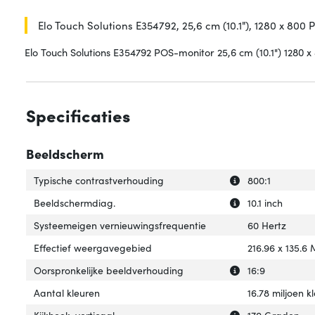
Elo Touch Solutions E354792, 25,6 cm (10.1"), 1280 x 800 
Elo Touch Solutions E354792 POS-monitor 25,6 cm (10.1") 1280 
Specificaties
Beeldscherm
Uitleg over 'Typ
Verberg uitleg o
Typische contrastverhouding
800:1
Uitleg over 'Bee
Verberg uitleg o
Beeldschermdiag.
10.1 inch
Systeemeigen vernieuwingsfrequentie
60 Hertz
Effectief weergavegebied
216.96 x 135.6 
Uitleg over 'Oor
Verberg uitleg o
Oorspronkelijke beeldverhouding
16:9
Aantal kleuren
16.78 miljoen k
Uitleg over 'Kijkh
Verberg uitleg ov