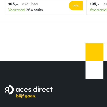
105,-
excl. btw
105,-
e
Info
Voorraad
264 stuks
Voorraad