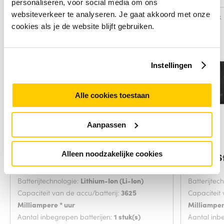
personaliseren, voor social media om ons
websiteverkeer te analyseren. Je gaat akkoord met onze
Vergelijk
Vergelijk
cookies als je de website blijft gebruiken.
Instellingen
Alle cookies toestaan
Aanpassen
Alleen noodzakelijke cookies
Origin Storage 8H6WD industrieel
Origin S
Batterijtechnologie:
Lithium-Ion (Li-Ion)
Batterijtec
Capaciteit van de accu/batterij:
3625
Capaciteit 
Milliampere * uur
Milliamper
Aantal inbegrepen batterijen:
1 stuk(s)
Aantal inb